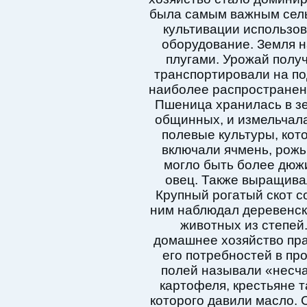
была самым важным сель
культивации использо
оборудование. Земля 
плугами. Урожай полу
транспортировали на по
наиболее распространен
Пшеница хранилась в з
общинных, и измельчал
полевые культуры, ко
включали ячмень, рожь 
могло быть более дюжи
овец. Также выращивал
Крупный рогатый скот с
ним наблюдал деревенск
животных из степей
домашнее хозяйство пр
его потребностей в пр
полей называли «несч
картофеля, крестьяне 
которого давили масло. 