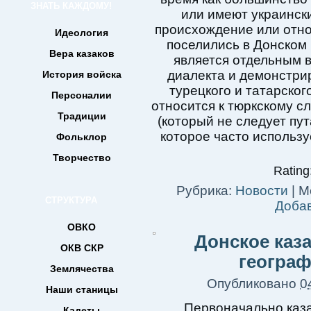
ЗНАТЬ КАЖДОМУ!
или имеют украински
происхождение или отно
Идеология
поселились в Донском 
Вера казаков
является отдельным 
диалекта и демонстрир
История войска
турецкого и татарског
Персоналии
относится к тюркскому с
Традиции
(который не следует пу
которое часто использу
Фольклор
Творчество
Rating:
Рубрика:
Новости
|
М
СТРУКТУРА
Доба
ОВКО
Донское каза
ОКВ СКР
географ
Землячества
Опубликовано
0
Наши станицы
Первоначально каз
Кадеты