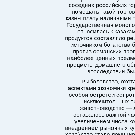
соседних российских го
помешать такой торгов
казны плату наличными 
Государственная монопол
относилась к казака
продуктов составляло р
источником богатства 
против османских про
наиболее ценных предме
предметы домашнего оби
впоследствии бы
Рыболовство, охот
аспектами экономики кре
особой остротой сопро
исключительных п
животноводство — л
оставалось важной ча
увеличением числа ко
внедрением рыночных кул
хозяйство стало доминир