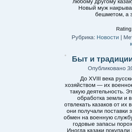
любому другому казак
Новый муж накрыва
бешметом, а 
Rating:
Рубрика:
Новости
|
Мет
Быт и традиции
Опубликовано
3
До XVIII века русс
хозяйством — их военно
такую ​​деятельность. 
обработка земли и в
отвлекать казаков от их
они получали поставки 
обмен на военную службу
годовые запасы порох
Иногда казаки покупали