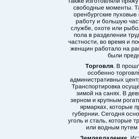
также изготовляли пряжу
свободные моменты. Та
оренбургские пуховые 
работу и большую час
службе, охоте или рыбо
пола в разделении тру
частности, во время и п
женщин работало на ра
были пред
Торговля
. В прош
особенно торговл
административных центр
Транспортировка осущес
зимой на санях. В дев
зерном и крупным рогат
ярмарках, которые п
губернии. Сегодня осн
уголь и сталь, которые 
или водным путем 
Землевладение
. Ис