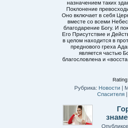
назначением таких зда
Поклонение превосходи
Оно включает в себя Це
вместе со всеми Небес
благодарение Богу. И по
Его Присутствие и Дейст
в целом находится в про
преднового греха Ада
является частью Б
благословлена ​​и «восс
Rating:
Рубрика:
Новости
|
М
Спасителя
Го
знаме
Опублико