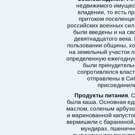
недвижимого имущест
владении, то есть п
притоком поселенцев
российских военных сил
были введены и на св
девятнадцатого века. 
пользовании общины, хо
на земельный участок л
определенную ежегодную 
были принудительн
сопротивлялся власт
отправлены в Сиб
присоединили
Продукты питания
. 
была каша. Основная еда
маслом, соленым арбузо
и маринованной капусто
вермишели с бараниной,
мундирах, пшеничн