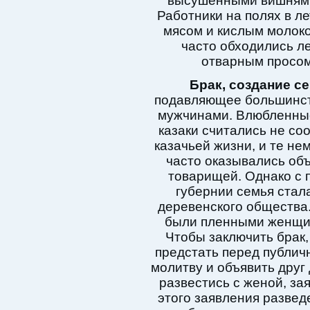
высушенными вишнями,
Работники на полях в 
мясом и кислым молоком
часто обходились л
отварным просом
Брак, создание с
подавляющее большинст
мужчинами. Влюбленны
казаки считались не с
казачьей жизни, и те нем
часто оказывались об
товарищей. Однако с 
губернии семья стал
деревенского общества
были пленными женщин
Чтобы заключить брак
предстать перед публи
молитву и объявить друг 
развестись с женой, за
этого заявления разве