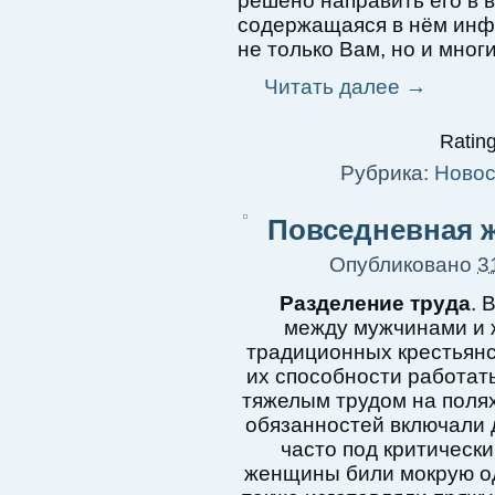
решено направить его в в
содержащаяся в нём инф
не только Вам, но и мног
Читать далее
→
Rating
Рубрика:
Новос
Повседневная ж
Опубликовано
3
Разделение труда
. 
между мужчинами и 
традиционных крестьян
их способности работать
тяжелым трудом на полях
обязанностей включали 
часто под критически
женщины били мокрую од