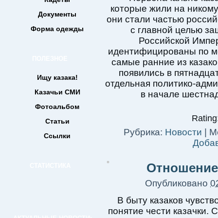
которые жили на никому
Документы
они стали частью росси
Форма одежды
с главной целью з
Российской Импер
идентифицированы по ме
ПОЛЕЗНОЕ
самые ранние из казако
появились в пятнадцат
Ищу казака!
отдельная политико-адм
Казачьи СМИ
в начале шестнад
Фотоальбом
Rating:
Статьи
Рубрика:
Новости
|
М
Ссылки
Доба
Отношение
СТАТИСТИКА
Опубликовано
0
В быту казаков чувст
понятие чести казачки. 