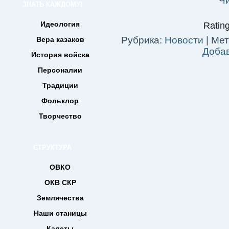
Ч
ЗНАТЬ КАЖДОМУ!
Идеология
Rating
Рубрика:
Новости
|
Мет
Вера казаков
Доба
История войска
Персоналии
Традиции
Фольклор
Творчество
СТРУКТУРА
ОВКО
ОКВ СКР
Землячества
Наши станицы
Кадеты