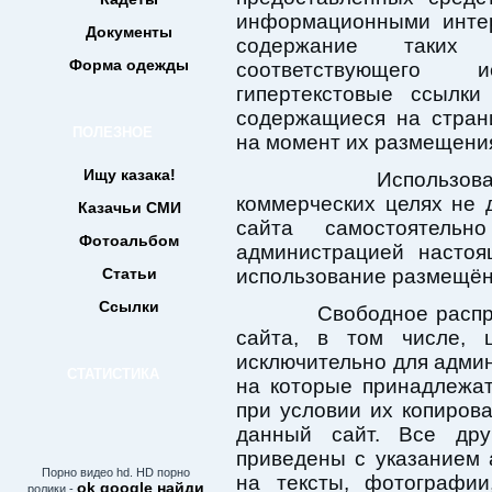
информационными интер
Документы
содержание таких 
Форма одежды
соответствующего 
гипертекстовые ссылки
содержащиеся на стран
ПОЛЕЗНОЕ
на момент их размещени
Ищу казака!
Использование м
коммерческих целях не 
Казачьи СМИ
сайта самостоятельн
Фотоальбом
администрацией настоя
Статьи
использование размещён
Ссылки
Свободное распрос
сайта, в том числе, 
исключительно для админ
СТАТИСТИКА
на которые принадлежат
при условии их копиров
данный сайт. Все др
приведены с указанием 
Порно видео hd. HD порно
на тексты, фотографи
ok google найди
ролики -