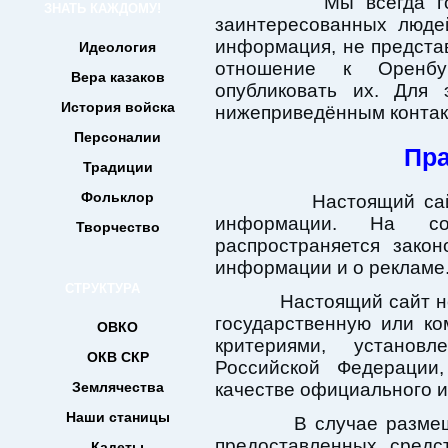
Мы всегда готовы
ЗНАТЬ КАЖДОМУ!
заинтересованных люде
информация, не предста
Идеология
отношение к Оренбу
Вера казаков
опубликовать их. Для 
История войска
нижеприведённым контак
Персоналии
Пра
Традиции
Фольклор
Настоящий сайт не
информации. На со
Творчество
распространяется зако
информации и о рекламе
СТРУКТУРА
Настоящий сайт не 
государственную или ко
ОВКО
критериями, установ
ОКВ СКР
Российской Федерации
Землячества
качестве официального 
Наши станицы
В случае размещен
предоставленных средс
Кадеты