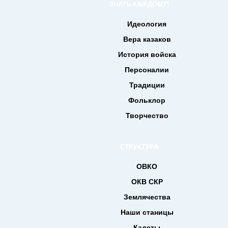
ЗНАТЬ КАЖДОМУ!
Идеология
Вера казаков
История войска
Персоналии
Традиции
Фольклор
Творчество
СТРУКТУРА
ОВКО
ОКВ СКР
Землячества
Наши станицы
Кадеты