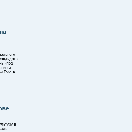
на
нального
 кандидата
ны (под
ания и
й Горе в
ове
ультуру в
хель.