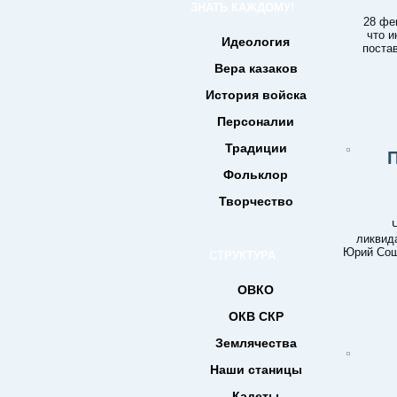
ЗНАТЬ КАЖДОМУ!
28 фе
что и
Идеология
постав
Вера казаков
История войска
Персоналии
Традиции
П
Фольклор
Творчество
ликвида
Юрий Соши
СТРУКТУРА
ОВКО
ОКВ СКР
Землячества
Наши станицы
Кадеты