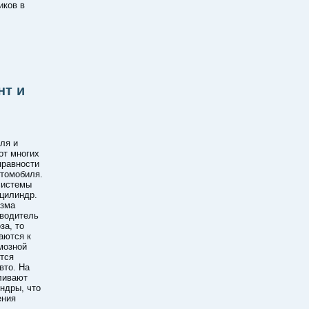
иков в
нт и
ля и
от многих
правности
втомобиля.
системы
цилиндр.
изма
 водитель
за, то
аются к
мозной
тся
вто. На
ливают
ндры, что
ения