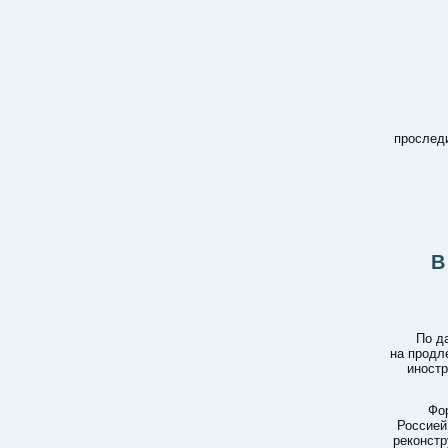
проследи
В
По д
на продл
иностр
Фо
Россией
реконстр