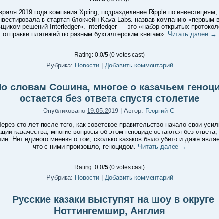
враля 2019 года компания Xpring, подразделение Ripple по инвестициям,
нвестировала в стартап-блокчейн Kava Labs, назвав компанию «первым 
щиком решений Interledger». Interledger — это «набор открытых протоко
отправки платежей по разным бухгалтерским книгам».
Читать далее
→
Rating: 0.0/
5
(0 votes cast)
Рубрика:
Новости
|
Добавить комментарий
о словам Сошина, многое о казачьем геноц
остается без ответа спустя столетие
Опубликовано
19.05.2019
|
Автор:
Георгий С.
Через сто лет после того, как советское правительство начало свои усил
ции казачества, многие вопросы об этом геноциде остаются без ответа,
н. Нет единого мнения о том, сколько казаков было убито и даже являе
что с ними произошло, геноцидом.
Читать далее
→
Rating: 0.0/
5
(0 votes cast)
Рубрика:
Новости
|
Добавить комментарий
Русские казаки выступят на шоу в округе
Ноттингемшир, Англия