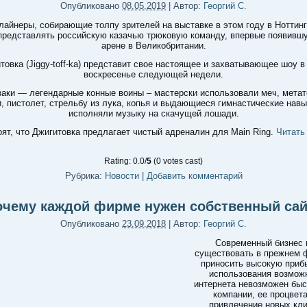
Опубликовано
08.05.2019
|
Автор:
Георгий С.
лайнеры, собирающие толпу зрителей на выставке в этом году в Ноттин
представлять российскую казачью трюковую команду, впервые появивш
арене в Великобритании.
товка (Jiggy-toff-ka) представит свое настоящее и захватывающее шоу в
воскресенье следующей недели.
заки — легендарные конные воины – мастерски использовали меч, мета
, пистолет, стрельбу из лука, копья и выдающиеся гимнастические навы
исполняли музыку на скачущей лошади.
рят, что Джигитовка предлагает чистый адреналин для Main Ring.
Читать
Rating: 0.0/
5
(0 votes cast)
Рубрика:
Новости
|
Добавить комментарий
очему каждой фирме нужен собственный сай
Опубликовано
23.09.2018
|
Автор:
Георгий С.
Современный бизнес 
существовать в прежнем 
приносить высокую приб
использования возмож
интернета невозможен быс
компании, ее процвета
привлечение новых кли