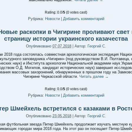
Rating: 0.0/
5
(0 votes cast)
Рубрика:
Новости
|
Добавить комментарий
Новые раскопки в Чигирине проливают свет 
страницу истории украинского казачества
Опубликовано
07.07.2018
|
Автор:
Георгий С.
ае 2018 года состоялась совместная археологическая экспедиция Нацио
культурного заповедника «Чигирин» (под руководством В.И. Полтавеца,
ческих наук) и Института археологии Национальной академии наук Украи
одством О.Д. Могилов, кандидат исторических наук) завершил исследов
вания массовых захоронений, обнаруженных в прошлом году на Замково
Чигирине Черкасской области.
Читать далее
→
Rating: 0.0/
5
(0 votes cast)
Рубрика:
Новости
|
Добавить комментарий
тер Шмейхель встретился с казаками в Рост
Опубликовано
23.05.2018
|
Автор:
Георгий С.
кая футбольная звезда Питер Шмейхель продолжает изучать местную к
имающих городах мира 2018 года. На этот раз он посещает Питер Шмей