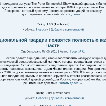
В последнем выпуске The Peter Schmeichel Show бывший вратарь «Манч
тед» встречается с послом чемпионата мира ФИФА и ростовщиком Викт
Лопыревой, который дает ему несколько рекомендаций по осмотру
достопримечательностей.
Читать далее
→
Rating: 1.0/
5
(1 vote cast)
Рубрика:
Новости
|
Добавить комментарий
циональной гвардии появятся полностью ка
части
Опубликовано
07.05.2018
|
Автор:
Георгий С.
Россия делает еще один шаг, чтобы восстановить казацкую общину д
нистической роли добровольной милиции, которая всегда была готова с
 и защищать Россию от внешних и внутренних врагов. Последний шаг п
вать полностью казачьи части для Национальной гвардии. Эта организ
 в 2016 году как военизированная организация из 400 000 солдат и поли
ьная гвардия официально является «группой быстрого реагирования» на
роризмом или любой другой угрозой для России, которая требует быстр
решительных действий.
Читать далее
→
Rating: 0.0/
5
(0 votes cast)
Рубрика:
Новости
|
Добавить комментарий