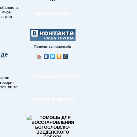
СкР
 объявила,
в мире
МЫ В СОЦСЕТЯХ
лов для
Поделиться ссылкой:
иде
ЭТОТ ДЕНЬ В ИСТОРИИ…
ия по
 говорит
тся ли то,
ОБРАТИТЕ ВНИМАНИЕ