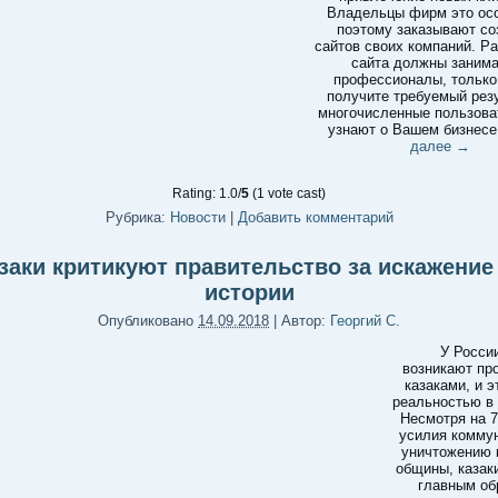
Владельцы фирм это ос
поэтому заказывают со
сайтов своих компаний. Р
сайта должны занима
профессионалы, только
получите требуемый резу
многочисленные пользова
узнают о Вашем бизнесе
далее
→
Rating: 1.0/
5
(1 vote cast)
Рубрика:
Новости
|
Добавить комментарий
заки критикуют правительство за искажение
истории
Опубликовано
14.09.2018
|
Автор:
Георгий С.
У Росси
возникают пр
казаками, и э
реальностью в
Несмотря на 7
усилия коммун
уничтожению 
общины, казак
главным об