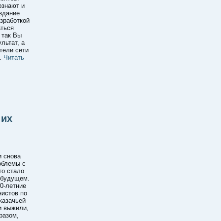
ознают и
здание
азработкой
ться
 так Вы
льтат, а
тели сети
.
Читать
 их
и снова
облемы с
то стало
 будущем.
0-летние
истов по
казачьей
и выжили,
разом,