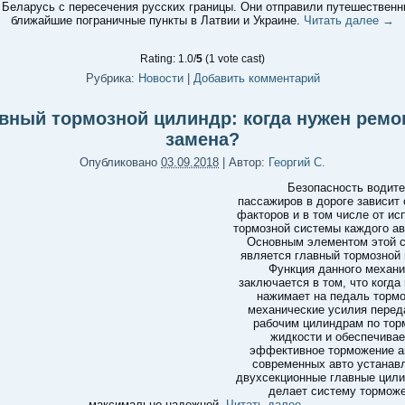
 Беларусь с пересечения русских границы. Они отправили путешественн
ближайшие пограничные пункты в Латвии и Украине.
Читать далее
→
Rating: 1.0/
5
(1 vote cast)
Рубрика:
Новости
|
Добавить комментарий
вный тормозной цилиндр: когда нужен ремо
замена?
Опубликовано
03.09.2018
|
Автор:
Георгий С.
Безопасность водите
пассажиров в дороге зависит 
факторов и в том числе от ис
тормозной системы каждого а
Основным элементом этой 
является главный тормозной 
Функция данного механ
заключается в том, что когда
нажимает на педаль тормо
механические усилия перед
рабочим цилиндрам по тор
жидкости и обеспечивае
эффективное торможение а
современных авто устанав
двухсекционные главные цили
делает систему тормож
максимально надежной.
Читать далее
→