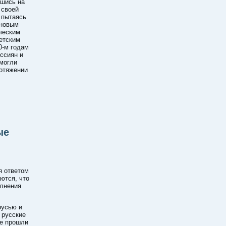
шись на
 своей
 пытаясь
 новым
ческим
етским
0-м годам
ссиян и
могли
ротяжении
ые
я ответом
ются, что
олнения
русью и
 русские
ые прошли