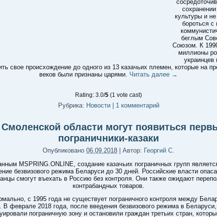
сосредоточив
сохранении
культуры и не
бороться с
коммунисти
беглым Сов
Союзом. К 199
миллионы ро
украинцев 
ть свое происхождение до одного из 13 казачьих племен, которые на п
веков были признаны царями.
Читать далее
→
Rating: 3.0/
5
(1 vote cast)
Рубрика:
Новости
|
1 комментарий
 Смоленской области могут появиться перв
пограничники-казаки
Опубликовано
06.09.2018
|
Автор:
Георгий С.
анным MSPRING.ONLINE, создание казачьих пограничных групп являетс
ение безвизового режима Беларуси до 30 дней. Российские власти опаса
анцы смогут въехать в Россию без контроля. Они также ожидают переп
контрабандных товаров.
рмально, с 1995 года не существует пограничного контроля между Бела
. В феврале 2018 года, после введения безвизового режима в Беларуси,
уировали пограничную зону и остановили граждан третьих стран, котор