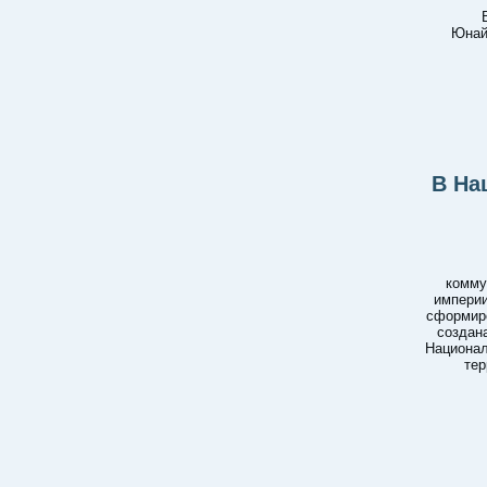
Юнай
В На
комму
империи
сформиро
создана
Национал
тер