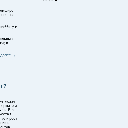
гемшире,
уюся на
 субботу и
тельные
ки; и
 далее
→
т?
не может
формате и
ыль. Без
ностей
трый рост
ние и
ентов.