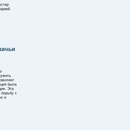
естер
орией
зачьи
о
лужить
озволяет
ация была
ции. Эта
 борьбу с
ых и