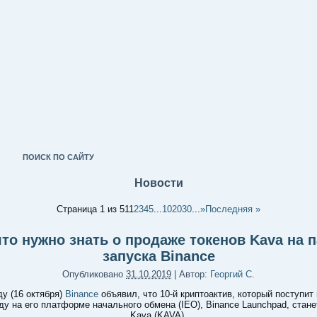
ПОИСК ПО САЙТУ
Новости
Страница 1 из 51
1
2
3
4
5
...
10
20
30
...
»
Последняя »
что нужно знать о продаже токенов Kava на 
запуска Binance
Опубликовано
31.10.2019
|
Автор:
Георгий С.
ду (16 октября)
Binance
объявил, что 10-й криптоактив, который поступит
оду на его платформе начального обмена (IEO), Binance Launchpad, стане
Kava (KAVA).