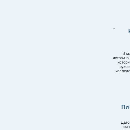
В м
историко-
истори
руков
исследо
Пи
Датс
прин