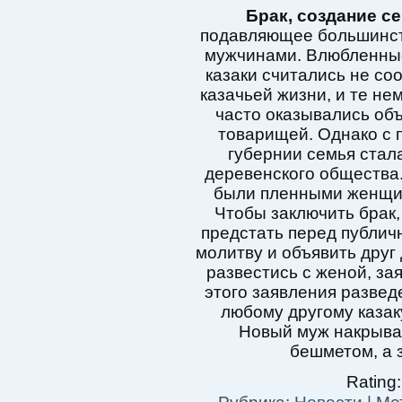
Брак, создание с
подавляющее большинст
мужчинами. Влюбленны
казаки считались не с
казачьей жизни, и те нем
часто оказывались об
товарищей. Однако с 
губернии семья стал
деревенского общества
были пленными женщин
Чтобы заключить брак
предстать перед публи
молитву и объявить друг 
развестись с женой, за
этого заявления разве
любому другому казак
Новый муж накрыва
бешметом, а 
Rating: