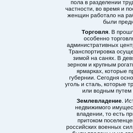
пола в разделении тру
частности, во время и п
женщин работало на ра
были пред
Торговля
. В прош
особенно торговл
административных центр
Транспортировка осущес
зимой на санях. В дев
зерном и крупным рогат
ярмарках, которые п
губернии. Сегодня осн
уголь и сталь, которые 
или водным путем 
Землевладение
. Ис
недвижимого имущест
владении, то есть п
притоком поселенцев
российских военных сил