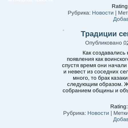
АКТУАЛЬНЫЕ НОВОСТИ:
Rating
Рубрика:
Новости
|
Мет
Доба
Традиции се
Опубликовано
0
Как создавались 
появления как воинског
спустя время они начали
и невест из соседних се
много, то брак казак
следующим образом. Ж
собранием общины и объ
Rating:
Рубрика:
Новости
|
Метки
Доба