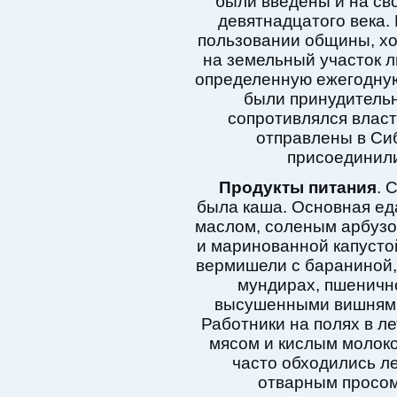
были введены и на св
девятнадцатого века. 
пользовании общины, хо
на земельный участок л
определенную ежегодную 
были принудительн
сопротивлялся власт
отправлены в Сиб
присоединили
Продукты питания
. 
была каша. Основная еда
маслом, соленым арбузо
и маринованной капусто
вермишели с бараниной,
мундирах, пшеничн
высушенными вишнями,
Работники на полях в 
мясом и кислым молоком
часто обходились л
отварным просом