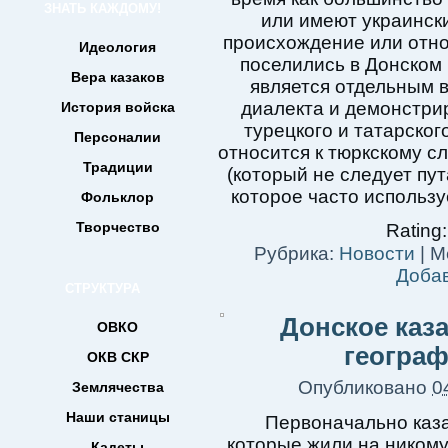
ЗНАТЬ КАЖДОМУ!
или имеют украински
происхождение или отно
Идеология
поселились в Донском 
Вера казаков
является отдельным 
диалекта и демонстрир
История войска
турецкого и татарског
Персоналии
относится к тюркскому с
Традиции
(который не следует пу
которое часто использу
Фольклор
Творчество
Rating:
Рубрика:
Новости
|
М
Доба
СТРУКТУРА
Донское каза
ОВКО
географ
ОКВ СКР
Опубликовано
0
Землячества
Наши станицы
Первоначально каз
которые жили на никому
Кадеты