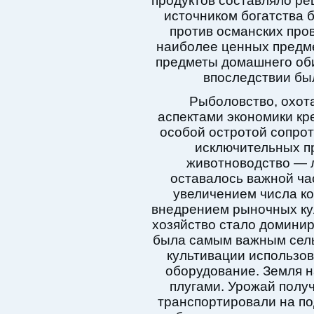
продуктов составляло р
источником богатства 
против османских про
наиболее ценных предме
предметы домашнего оби
впоследствии бы
Рыболовство, охот
аспектами экономики кре
особой остротой сопро
исключительных п
животноводство — л
оставалось важной ча
увеличением числа ко
внедрением рыночных кул
хозяйство стало доминир
была самым важным сель
культивации использо
оборудование. Земля 
плугами. Урожай полу
транспортировали на по