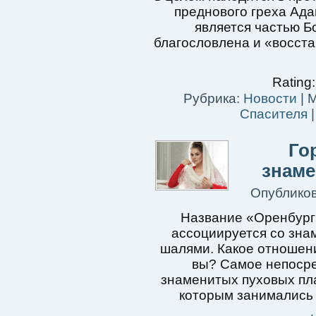
преднового греха Ада
является частью Б
благословлена ​​и «восс
Rating:
Рубрика:
Новости
|
М
Спасителя
Го
знаме
Опублико
Название «Оренбург» 
ассоциируется со зна
шалями. Какое отношени
вы? Самое непосре
знаменитых пуховых пл
которым занимались н