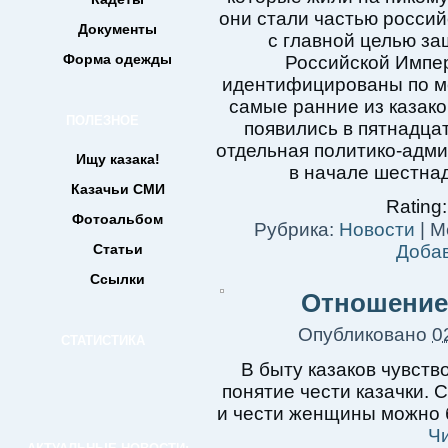
они стали частью росси
Документы
с главной целью з
Форма одежды
Российской Импер
идентифицированы по ме
самые ранние из казако
ПОЛЕЗНОЕ
появились в пятнадцат
отдельная политико-адм
Ищу казака!
в начале шестнад
Казачьи СМИ
Rating:
Фотоальбом
Рубрика:
Новости
|
М
Статьи
Доба
Ссылки
Отношение
Опубликовано
0
СТАТИСТИКА
В быту казаков чувст
понятие чести казачки. 
и чести женщины можно б
Ч