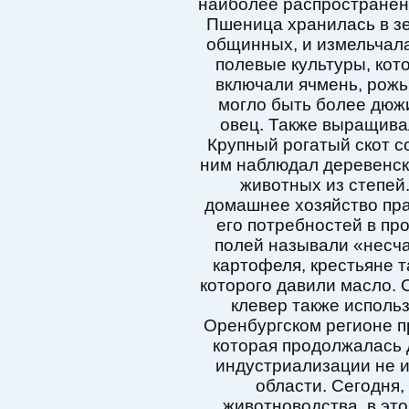
наиболее распространен
Пшеница хранилась в з
общинных, и измельчал
полевые культуры, ко
включали ячмень, рожь 
могло быть более дюжи
овец. Также выращивал
Крупный рогатый скот с
ним наблюдал деревенск
животных из степей
домашнее хозяйство пр
его потребностей в пр
полей называли «несч
картофеля, крестьяне 
которого давили масло. 
клевер также использ
Оренбургском регионе п
которая продолжалась д
индустриализации не 
области. Сегодня,
животноводства, в эт