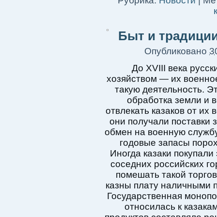
Рубрика:
Новости
|
Мет
Быт и традиции
Опубликовано
3
До XVIII века русс
хозяйством — их военно
такую ​​деятельность. 
обработка земли и в
отвлекать казаков от их
они получали поставки 
обмен на военную службу
годовые запасы порох
Иногда казаки покупали
соседних российских го
помешать такой торгов
казны плату наличными 
Государственная монопол
относилась к казака