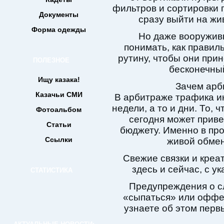
фильтров и сортировки 
Документы
сразу выйти на ж
Форма одежды
Но даже вооружив
понимать, как правил
рутину, чтобы они прин
ПОЛЕЗНОЕ
бесконечный
Ищу казака!
Зачем арб
Казачьи СМИ
В арбитраже трафика и
недели, а то и дни. То,
Фотоальбом
сегодня может приве
Статьи
бюджету. Именно в пр
Ссылки
живой обме
Свежие связки и креат
здесь и сейчас, с у
СТАТИСТИКА
Предупреждения о сл
«сыпаться» или оффе
узнаете об этом перв