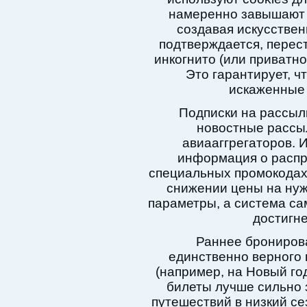
намеренно завышают 
создавая искусствен
подтверждается, перест
инкогнито (или приватн
Это гарантирует, ч
искаженные 
Подписки на рассыл
новостные рассы
авиааггрегаторов. 
информация о распр
специальных промокодах
снижении цены на нуж
параметры, а система сам
достигне
Раннее бронирова
единственно верного п
(например, на Новый го
билеты лучше сильно з
путешествий в низкий с