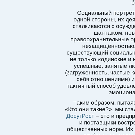
б
Социальный портрет 
одной стороны, их де
сталкиваются с осужд
шантажом, нев
правоохранительные ор
незащищённостью. 
существующий социальны
не только «одинокие и
успешные, занятые лю
(загруженность, частые 
себя отношениями) и
тактичный способ удовл
эмоциона
Таким образом, пытая
«Кто они такие?», мы ста
ДосугРост
– это и предп
и поставщики востр
общественных норм. Их 