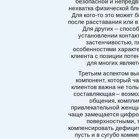
безопасной и непредвз
нехватка физической бли
Для кого-то это может
после расставания или в
Для других – спосо
установлении контак
застенчивостью, 
особенностями характ
клиента с позиции поте
для многих являе
Третьим аспектом вы
компонент, который ча
клиентов важна не толь
составляющая – возмо
общения, компли
привлекательной женщи
чаще замещается цифров
поверхностными, 
компенсировать дефицит 
пусть и в сугубо комм