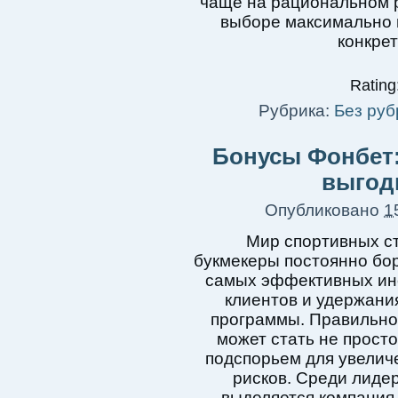
чаще на рациональном р
выборе максимально п
конкре
Rating:
Рубрика:
Без руб
Бонусы Фонбет:
выгод
Опубликовано
1
Мир спортивных ст
букмекеры постоянно бор
самых эффективных ин
клиентов и удержани
программы. Правильно
может стать не прост
подспорьем для увелич
рисков. Среди лиде
выделяется компания 