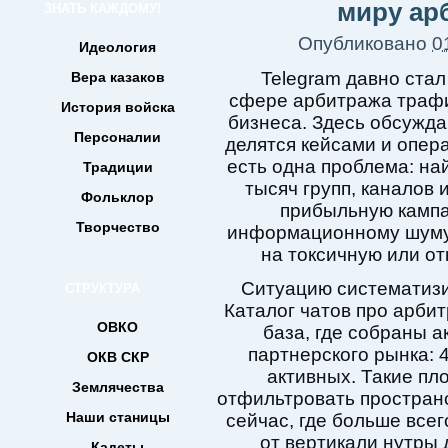
миру ар
ЗНАТЬ КАЖДОМУ!
Опубликовано
0
Идеология
Telegram давно ста
Вера казаков
сфере арбитража трафи
История войска
бизнеса. Здесь обсужда
Персоналии
делятся кейсами и опер
есть одна проблема: на
Традиции
тысяч групп, каналов 
Фольклор
прибыльную кампа
Творчество
информационному шуму,
на токсичную или о
Ситуацию систематизи
СТРУКТУРА
Каталог чатов про арби
ОВКО
база, где собраны 
партнерского рынка: 
ОКВ СКР
активных. Такие пл
Землячества
отфильтровать пространс
Наши станицы
сейчас, где больше все
от вертикали нутры 
Кадеты