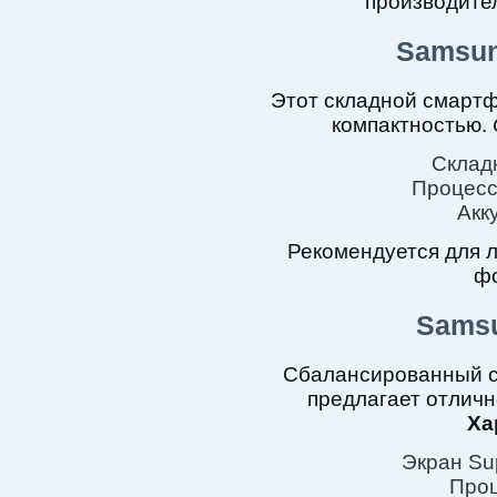
производител
Samsun
Этот складной смартф
компактностью.
Склад
Процесс
Акк
Рекомендуется для 
фо
Samsu
Сбалансированный с
предлагает отличн
Ха
Экран Su
Проц