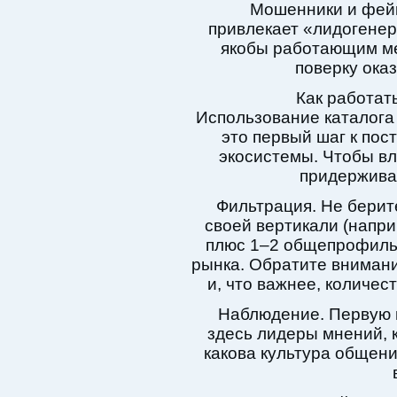
Мошенники и фейк
привлекает «лидогенер
якобы работающим ме
поверку ока
Как работат
Использование каталог
это первый шаг к по
экосистемы. Чтобы вл
придерживат
Фильтрация. Не берит
своей вертикали (наприм
плюс 1–2 общепрофиль
рынка. Обратите внимани
и, что важнее, количес
Наблюдение. Первую н
здесь лидеры мнений, 
какова культура общени