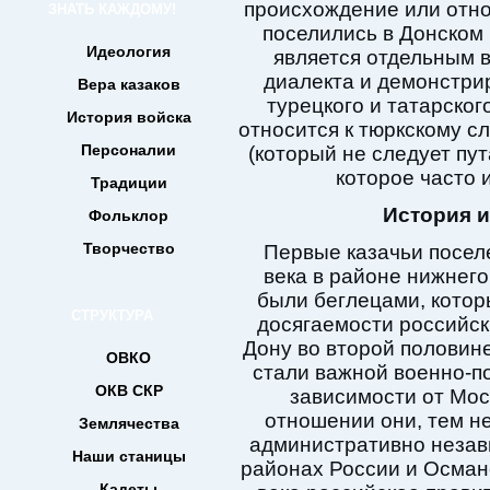
происхождение или отно
ЗНАТЬ КАЖДОМУ!
поселились в Донском 
Идеология
является отдельным 
диалекта и демонстрир
Вера казаков
турецкого и татарског
История войска
относится к тюркскому с
Персоналии
(который не следует пу
которое часто 
Традиции
История и
Фольклор
Творчество
Первые казачьи посел
века в районе нижнего
были беглецами, котор
СТРУКТУРА
досягаемости российск
Дону во второй половине
ОВКО
стали важной военно-по
ОКВ СКР
зависимости от Мос
отношении они, тем не
Землячества
административно незав
Наши станицы
районах России и Осман
Кадеты