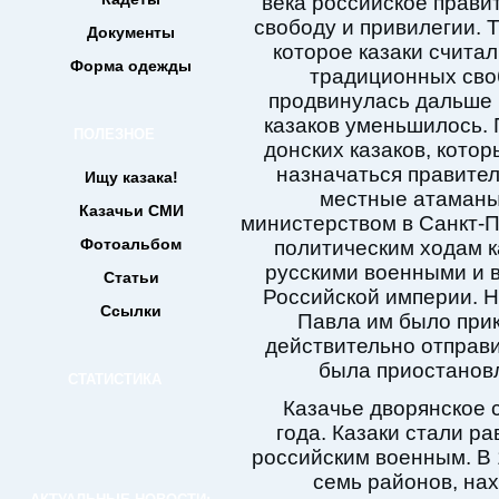
века российское прави
свободу и привилегии. 
Документы
которое казаки счит
Форма одежды
традиционных своб
продвинулась дальше н
казаков уменьшилось. 
ПОЛЕЗНОЕ
донских казаков, кото
назначаться правител
Ищу казака!
местные атаманы
Казачьи СМИ
министерством в Санкт-П
Фотоальбом
политическим ходам 
русскими военными и 
Статьи
Российской империи. Н
Ссылки
Павла им было прик
действительно отправи
была приостановл
СТАТИСТИКА
Казачье дворянское 
года. Казаки стали р
российским военным. В 
семь районов, на