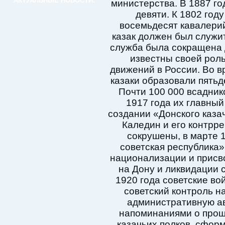
АКТУАЛЬНЫЕ НОВОСТИ:
министерства. В 1887 го
девяти. К 1802 год
восемьдесят кавалери
казак должен был служит
служба была сокращена 
известны своей рол
движений в России. Во 
казаки образовали пятьде
Почти 100 000 всадник
1917 года их главный
создании «Донского казач
Каледин и его контрр
сокрушены, в марте 
советская республика»
национализации и присв
на Дону и ликвидации с
1920 года советские во
советский контроль н
административную а
напоминаниями о прош
казачьих полков, сформ