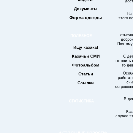
дост
Документы
Нач
Форма одежды
этого в
отмеча
ПОЛЕЗНОЕ
добром
Поэтому
Ищу казака!
Казачьи СМИ
С де
готовить
Фотоальбом
то де
Особо
Статьи
работат
счи
Ссылки
согрешени
В до
СТАТИСТИКА
Каз
случае э