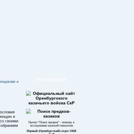
РЕКОМЕНДУЕМ
женщинам
»
сословия
женщин и
 со своими
Проект "Поиск предков" - помощь в
собранием
исследовании казачьей генеалогии
Первый (Оренбургский) отдел ОКВ