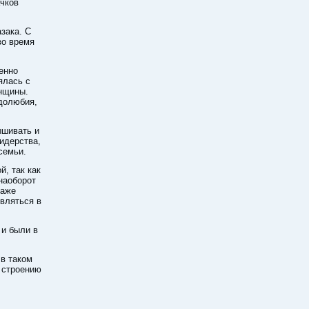
ачков
зака. С
во время
енно
ялась с
енщины.
долюбия,
ышивать и
идерства,
семьи.
й, так как
наоборот
даже
являться в
 и были в
в таком
 строению