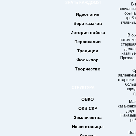
ЗНАТЬ КАЖДОМУ!
В 
венчания
обыча
Идеология
требо
главным
Вера казаков
История войска
В об
потом м
Персоналии
старшая
делал
Традиции
казачье
Прежде 
Фольклор
Творчество
С
явлением
старшим 
больш
СТРУКТУРА
поряд
п
ОВКО
Мал
казачонко
ОКВ СКР
друго
Наказыв
Землячества
ре
Наши станицы
Всл
Кадеты