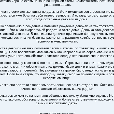
аточно хорошо ехать на коне по широкой степи. Самостоятельность каз
приветствовалась.
иная с семи лет женщины не должны били вмешиваться в воспитание ка
озраста он уже брал на себя ответственность. И оставался за старшего, 
того, когда остальные уезжали из дома.
По сравнению с рождением мальчика рождение девочек не так торжеств
лись. Это было скорее тихой радостью этого дома. Девочка отождествл
, лаской и теплом. В воспитании девочек принимали большую часть ж
 методы воспитания были направлены на развитие хозяйственности, тру
терпения и женственности.
тства девочки казачки помогали своим матерям по хозяйству. Учились в
 пищу. Если воспитание мальчиков было направлено на соревнование и л
вочек учили что спокойствие и чистота сердца это важное звено крепкой 
е отношение у казаков было к старикам. У крестьян они считались обузо
ь уже не могли и обеспечивать их должны были дети и внуки. Казаки же 
тали старость почетной. Неуважение к старикам было недопустимым и 
ем. Если был старик, то молодому казаку было не принято сидеть и по
неопрятном виде.
ме же они все-таки старались вести себя несколько отдаленно. Хотя они
почете, но не хотели обременять своих родных.
ачьи семьи чем-то напоминали общины, поскольку были многодетны. Но 
то только способствовало укрепления и более ответственному подходу к
семьи и воспитанию детей.