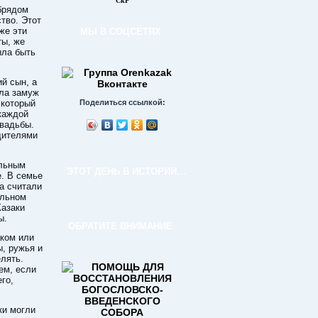
СкР
брядом
тво. Этот
же эти
МЫ В СОЦСЕТЯХ
ты, же
ыла быть
й сын, а
ла замуж
 который
Поделиться ссылкой:
каждой
свадьбы.
дителями
альным
ЭТОТ ДЕНЬ В ИСТОРИИ…
. В семье
а считали
ельном
Казаки
ы.
ОБРАТИТЕ ВНИМАНИЕ
аком или
ы, ружья и
елять.
ем, если
го,
ки могли