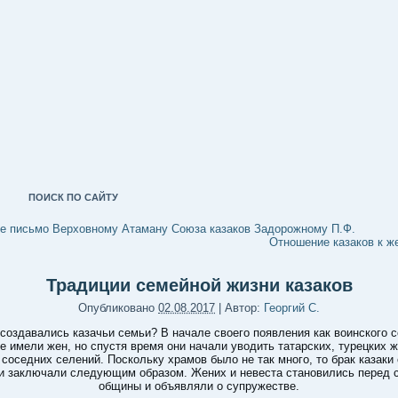
ПОИСК ПО САЙТУ
е письмо Верховному Атаману Союза казаков Задорожному П.Ф.
Отношение казаков к 
Традиции семейной жизни казаков
Опубликовано
02.08.2017
|
Автор:
Георгий С.
 создавались казачьи семьи? В начале своего появления как воинского 
не имели жен, но спустя время они начали уводить татарских, турецких 
 соседних селений. Поскольку храмов было не так много, то брак казаки
и заключали следующим образом. Жених и невеста становились перед 
общины и объявляли о супружестве.