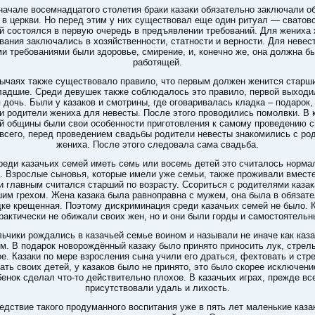
начале восемнадцатого столетия браки казаки обязательно заключали о
 в церкви. Но перед этим у них существовал еще один ритуал — сватовс
й состоялся в первую очередь в предъявлении требований. Для жениха 
вания заключались в хозяйственности, статности и верности. Для невес
и требованиями были здоровье, смирение, и, конечно же, она должна б
работящей.
ычаях также существовало правило, что первым должен женится старши
ладшие. Среди девушек также соблюдалось это правило, первой выходи
 дочь. Были у казаков и смотрины, где оговаривалась кладка – подарок,
и родители жениха для невесты. После этого проводились помолвки. В 
й общины были свои особенности приготовления к самому проведению 
всего, перед проведением свадьбы родители невесты знакомились с ро
жениха. После этого следовала сама свадьба.
реди казачьих семей иметь семь или восемь детей это считалось норм
. Взрослые сыновья, которые имели уже семьи, также проживали вместе
и главным считался старший по возрасту. Ссориться с родителями казак
им грехом. Жена казака была равноправна с мужем, она была в обязат
ке крещенная. Поэтому дискриминация среди казачьих семей не было. 
рактически не обижали своих жен, но и они были горды и самостоятельн
ьчики рождались в казачьей семье воином и называли не иначе как каз
м. В подарок новорождённый казаку было принято приносить лук, стрел
е. Казаки по мере взросления сына учили его драться, фехтовать и стр
ать своих детей, у казаков было не принято, это было скорее исключени
бенок сделал что-то действительно плохое. В казачьих играх, прежде все
присутствовали удаль и лихость.
едствие такого продуманного воспитания уже в пять лет маленькие каза