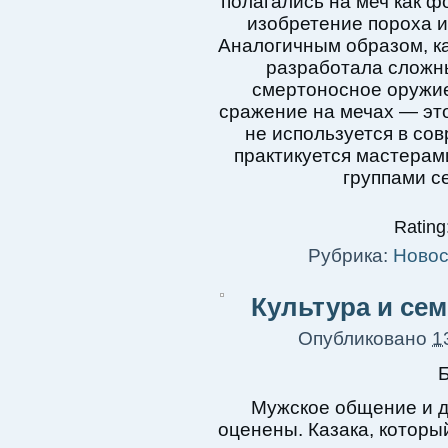
полагались на меч как ф
изобретение пороха и
Аналогичным образом, ка
разработала сложны
смертоносное оружие
сражение на мечах — это
не используется в со
практикуется мастерам
группами с
Rating:
Рубрика:
Новос
Культура и се
Опубликовано
1
Мужское общение и д
оценены. Казака, которы