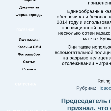
применен
Документы
Единообразные каза
Форма одежды
обеспечивали безопасно
2014 году и использова
оппозиционной панк-г
ПОЛЕЗНОЕ
несколько сотен казак
матчах Кубк
Ищу казака!
Они также использ
Казачьи СМИ
вспомогательной полиции
Фотоальбом
на разрыве нелиценз
Статьи
отслеживании мигрант
Ссылки
Rating:
СТАТИСТИКА
Рубрика:
Новос
Председатель 
признал, что