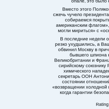
опале, это было 
Вместо этого Поляко
сжечь чучело президента
собираемся покрыть
американским флагом»,
могли мириться» с «о
В последние недели 
резко ухудшились, а Ва
обвинил Москву в прич
бывшего шпиона н
Великобритании и Франц
сирийскому союзнику 
химического нападе
секретарь ООН Антони
состоянии отношений
«возвращении холодной в
когда гарантии безоп
Rating: