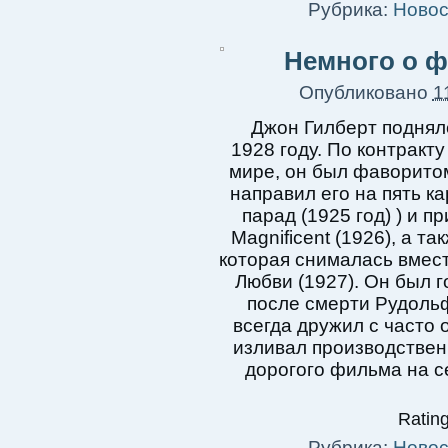
Рубрика:
Новос
Немного о ф
Опубликовано
1
Джон Гилберт поднял
1928 году. По контракт
мире, он был фаворито
направил его на пять к
парад (1925 год) ) и 
Magnificent (1926), а т
которая снималась вмест
Любви (1927). Он был г
после смерти Рудоль
всегда дружил с часто 
изливал производствен
дорогого фильма на с
Rating
Рубрика:
Новос