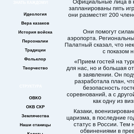
Официальные лица в ю
ЗНАТЬ КАЖДОМУ!
запланированы пять игр
Идеология
они разместят 200 члено
Вера казаков
Они помогут силам
История войска
аэропорта. Региональны
Персоналии
Палатный сказал, что нек
Традиции
с показом 
Фольклор
«Прием гостей на тур
для нас, но и большая о
Творчество
в заявлении. Он под
разработала план, чт
СТРУКТУРА
безопасность гост
соревнований, а с друг
ОВКО
как одну из ви
ОКВ СКР
Казаки, военизирован
Землячества
царизма, в последние г
статус в России. Тем 
Наши станицы
обвинениями в пре
Кадеты