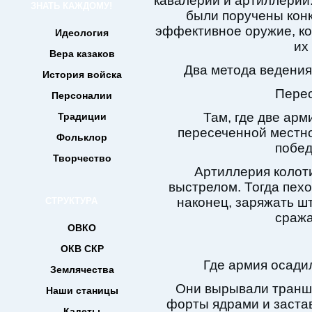
кавалерии и артиллерии.
ЗНАТЬ КАЖДОМУ!
были поручены конк
эффективное оружие, к
Идеология
их
Вера казаков
Два метода ведения
История войска
Перес
Персоналии
Там, где две арм
Традиции
пересеченной местно
Фольклор
побед
Творчество
Артиллерия колот
выстрелом. Тогда пехо
наконец, заряжать ш
СТРУКТУРА
сража
ОВКО
ОКВ СКР
Где армия осади
Землячества
Они вырывали транше
Наши станицы
форты ядрами и застав
Кадеты