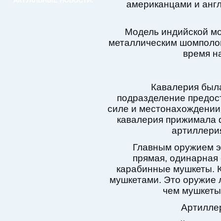
АКТУАЛЬНЫЕ НОВОСТИ:
американцами и анг
Модель индийской мо
металлическим шомполо
время н
Кавалерия была
подразделение предо
силе и местонахождении
кавалерия прижимала ф
артиллерия
Главным оружием э
прямая, одинарная 
карабинные мушкеты. 
мушкетами. Это оружие л
чем мушкеты
Артилле