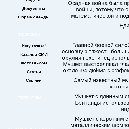
Осадная война была п
Документы
войны, потому что 
математической и под
Форма одежды
Еди
ПОЛЕЗНОЕ
Главной боевой сило
Ищу казака!
основную тяжесть больши
Казачьи СМИ
оружия пехотинец исполь
Фотоальбом
Мушкет выстреливал гл
около 3/4 дюйма с эффе
Статьи
Самый известный муш
Ссылки
которы
Мушкет с длинным с
СТАТИСТИКА
Британцы использов
ин
Мушкет с коротким 
металлическим шомпо