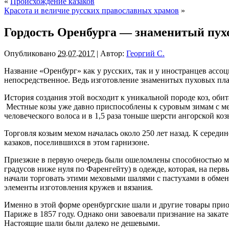
«
Происхождение казаков
Красота и величие русских православных храмов
»
Гордость Оренбурга — знаменитый пух
Опубликовано
29.07.2017
|
Автор:
Георгий С.
Название «Оренбург» как у русских, так и у иностранцев ассо
непосредственное. Ведь изготовление знаменитых пуховых плат
История создания этой восходит к уникальной породе коз, оби
Местные козы уже давно приспособлены к суровым зимам с ме
человеческого волоса и в 1,5 раза тоньше шерсти ангорской коз
Торговля козьим мехом началась около 250 лет назад. К серед
казаков, поселившихся в этом гарнизоне.
Приезжие в первую очередь были ошеломлены способностью ме
градусов ниже нуля по Фаренгейту) в одежде, которая, на перв
начали торговать этими меховыми шалями с пастухами в обмен 
элементы изготовления кружев и вязания.
Именно в этой форме оренбургские шали и другие товары при
Париже в 1857 году. Однако они завоевали признание на закат
Настоящие шали были далеко не дешевыми.