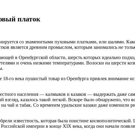
овый платок
циируется со знаменитыми пуховыми платками, или шалями. Како
ков является древним промыслом, которым занимались не только
тающей в Оренбургской области, шерсть которых идеально подход
телями и очень низкими температурами. Волоски на шерсти козы
ы.
ине 18-го века пушистый товар из Оренбурга привлек внимание и
стного населения — калмыков и казаков — выдержать даже самы
ый взгляд, казалось такой легкой. Вскоре было обнаружено, что
на чай и табак. Со временем уральские казаки даже изменили р
обрели известность, которая была поистине космополитической
е Российской империи в конце XIX века, когда они начали появ