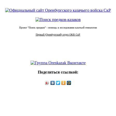
Проект "Поиск предков" - помощь в исследовании казачьей генеалогии
Первый (Оренбургский) отдел ОКВ СкР
Поделиться ссылкой: