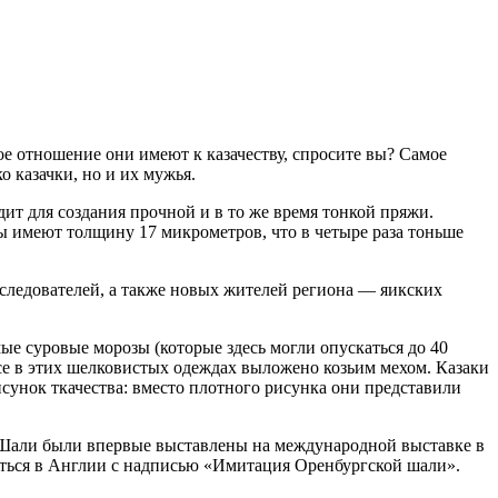
е отношение они имеют к казачеству, спросите вы? Самое
 казачки, но и их мужья.
ит для создания прочной и в то же время тонкой пряжи.
 имеют толщину 17 микрометров, что в четыре раза тоньше
сследователей, а также новых жителей региона — яикских
е суровые морозы (которые здесь могли опускаться до 40
 все в этих шелковистых одеждах выложено козьим мехом. Казаки
исунок ткачества: вместо плотного рисунка они представили
. Шали были впервые выставлены на международной выставке в
ляться в Англии с надписью «Имитация Оренбургской шали».