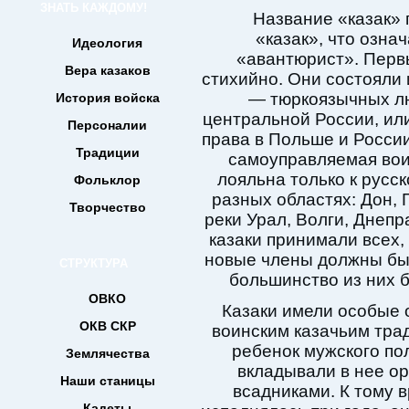
ЗНАТЬ КАЖДОМУ!
Название «казак» 
«казак», что озна
Идеология
«авантюрист». Перв
Вера казаков
стихийно. Они состояли 
— тюркоязычных лю
История войска
центральной России, или
Персоналии
права в Польше и России
Традиции
самоуправляемая вои
лояльна только к русс
Фольклор
разных областях: Дон, 
Творчество
реки Урал, Волги, Днепр
казаки принимали всех,
новые члены должны был
СТРУКТУРА
большинство из них 
ОВКО
Казаки имели особые 
ОКВ СКР
воинским казачьим тра
ребенок мужского пол
Землячества
вкладывали в нее о
Наши станицы
всадниками. К тому в
Кадеты