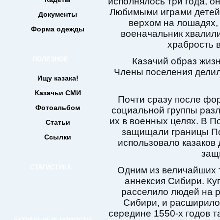
исполнялось три года, о
Любимыми играми детей
Документы
верхом на лошадях,
Форма одежды
военачальник хвалили
храбрость в
ПОЛЕЗНОЕ
Казачий образ жизн
Члены поселения делил
Ищу казака!
Казачьи СМИ
Почти сразу после фо
Фотоальбом
социальной группы раз
их в военных целях. В П
Статьи
защищали границы По
Ссылки
использовало казаков
защ
СТАТИСТИКА
Одним из величайших 
аннексия Сибири. Ку
расселило людей на р
Сибири, и расширило
середине 1550-х годов т