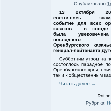
Опубликовано
1
13 октября 20
состоялось знамен
событие для всех ор
казаков – в городе 
была увековечен
последнего а
Оренбургского казачь
генерал-лейтенанта Дут
Субботним утром на п
состоялось парадное по
Оренбургского края, при
так и к общественным ка
Читать далее
→
Rating:
Рубрика:
Н