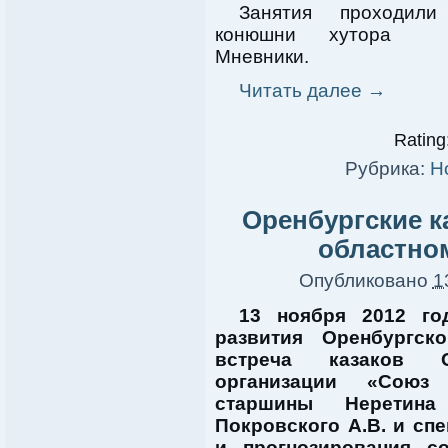
Занятия проходил
конюшни хутора Х
Мневники.
Читать далее
→
Rating:
Рубрика:
Н
Оренбургские к
областно
Опубликовано
1
13 ноября 2012 го
развития Оренбургск
встреча казаков О
организации «Союз
старшины Неретина
Покровского А.В. и сп
и прогнозирования с