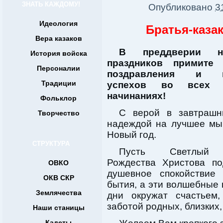
ЗНАТЬ КАЖДОМУ!
Опубликовано
3
Идеология
Братья-казак
Вера казаков
В преддверии но
История войска
праздников примите 
Персоналии
поздравления и п
Традиции
успехов во всех
начинаниях!
Фольклор
С верой в завтрашн
Творчество
надеждой на лучшее мы
Новый год.
СТРУКТУРА
Пусть Светлый 
Рождества Христова п
ОВКО
душевное спокойствие
ОКВ СКР
бытия, а эти волшебные
Землячества
дни окружат счастьем
заботой родных, близких,
Наши станицы
Кадеты