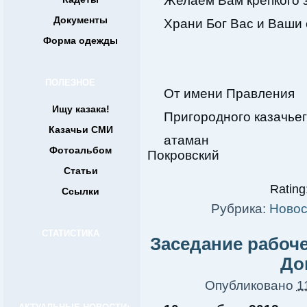
Желаем Вам крепкого з
Документы
Храни Бог Вас и Ваши 
Форма одежды
ПОЛЕЗНОЕ
От имени Правления
Ищу казака!
Пригородного казачьег
Казачьи СМИ
атам
Фотоальбом
Покровский
Статьи
Rating:
Ссылки
Рубрика:
Новос
СТАТИСТИКА
Заседание рабоч
До
Опубликовано
1