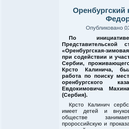
Оренбургский 
Федор
Опубликовано
0
По инициатив
Представительской 
«Оренбургская-зимова
при содействии и учас
Сербии, проживающего
Крсто Калинича, бы
работа по поиску мес
оренбургского ка
Евдокимовича Махин
(Сербия).
Крсто Калинич сербс
имеет детей и внуко
обществе занима
пророссийскую и проказ