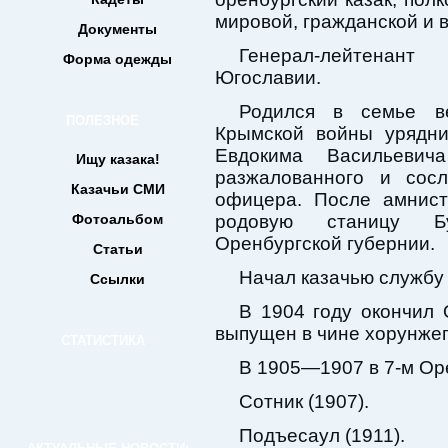
мировой, гражданской и 
Документы
Генерал-лейтенант
Форма одежды
Югославии.
Родился в семье ве
ПОЛЕЗНОЕ
Крымской войны урядни
Евдокима Васильевича
Ищу казака!
разжалованного и сос
Казачьи СМИ
офицера. После амнист
Фотоальбом
родовую станицу Бу
Оренбургской губернии.
Статьи
Начал казачью службу 
Ссылки
В 1904 году окончил 
выпущен в чине хорунжего
СТАТИСТИКА
В 1905—1907 в 7-м Оре
Сотник (1907).
Подъесаул (1911).