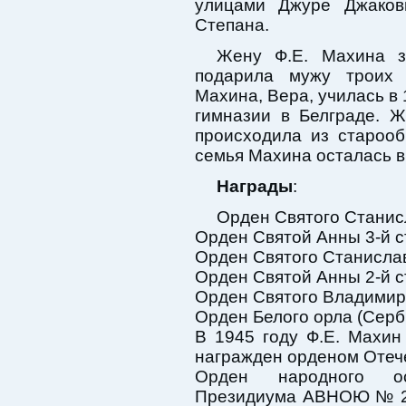
улицами Джуре Джаков
Степана.
Жену Ф.Е. Махина з
подарила мужу троих 
Махина, Вера, училась в 
гимназии в Белграде. Ж
происходила из староо
семья Махина осталась в
Награды
:
Орден Святого Станисл
Орден Святой Анны 3-й ст
Орден Святого Станислава
Орден Святой Анны 2-й с
Орден Святого Владимира
Орден Белого орла (Серб
В 1945 году Ф.Е. Махин
награжден орденом Отеч
Орден народного ос
Президиума АВНОЮ № 216