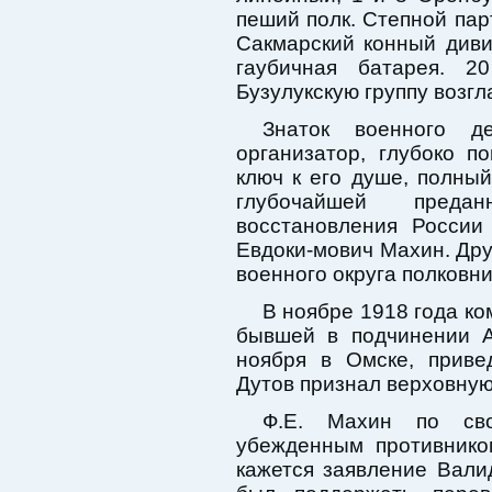
пеший полк. Степной пар
Сакмарский конный диви
гаубичная батарея. 2
Бузулукскую группу возгл
Знаток военного д
организатор, глубоко 
ключ к его душе, полны
глубочайшей предан
восстановления Росси
Евдоки-мович Махин. Дру
военного округа полковни
В ноябре 1918 года ко
бывшей в подчинении А
ноября в Омске, приве
Дутов признал верховную
Ф.Е. Махин по сво
убежденным противнико
кажется заявление Валид