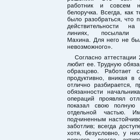
работник и совсем 
белоручка. Всегда, как 
было разобраться, что 
действительности на
линиях, посылали п
Махина. Для него не бы
невозможного».
Согласно аттестации 
любит ее. Трудную обяз
образцово. Работает 
продуктивно, вникая в
отлично разбирается, 
обязанности начальник
операций проявлял от
показал свою полную 
отдельной частью. И
подчиненным настойчив
заботлив; всегда досту
хотя, безусловно, у ни
ровного, всегда акти