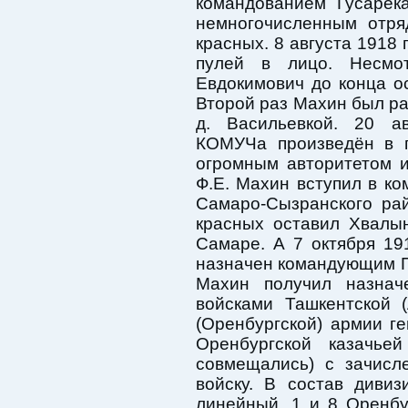
командованием Гусарек
немногочисленным отря
красных. 8 августа 1918
пулей в лицо. Несмо
Евдокимович до конца о
Второй раз Махин был ра
д. Васильевкой. 20 а
КОМУЧа произведён в п
огромным авторитетом и
Ф.Е. Махин вступил в к
Самаро-Сызранского ра
красных оставил Хвалы
Самаре. А 7 октября 19
назначен командующим П
Махин получил назнач
войсками Ташкентской 
(Оренбургской) армии г
Оренбургской казачьей
совмещались) с зачисл
войску. В состав дивиз
линейный, 1 и 8 Оренбу