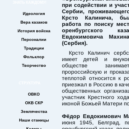
ЗНАТЬ КАЖДОМУ!
при содействии и учас
Сербии, проживающего
Идеология
Крсто Калинича, бы
Вера казаков
работа по поиску мес
оренбургского ка
История войска
Евдокимовича Махин
Персоналии
(Сербия).
Традиции
Крсто Калинич сербс
Фольклор
имеет детей и внуко
обществе занима
Творчество
пророссийскую и проказ
теплотой относится к р
СТРУКТУРА
приезжал в Россию в каче
общественных организа
ОВКО
участник Крестного ход
ОКВ СКР
иконой Божьей Матери п
Землячества
Фёдор Евдокимович М
Наши станицы
июня 1945, Белград, 
оренбургский казак, пол
Кадеты