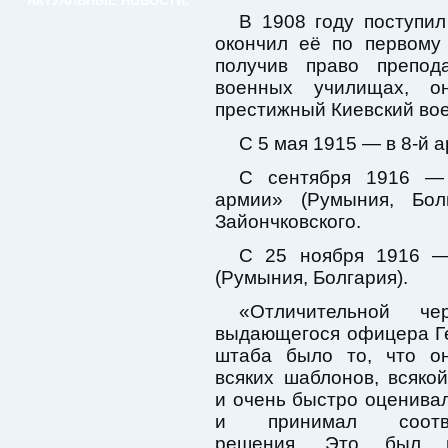
АКТУАЛЬНЫЕ НОВОСТИ:
В 1908 году поступи
окончил её по первому 
получив право препод
военных училищах, 
престижный Киевский вое
С 5 мая 1915 — в 8-й 
С сентября 1916 — 
армии» (Румыния, Бол
Зайончковского.
С 25 ноября 1916 —
(Румыния, Болгария).
«Отличительной че
выдающегося офицера Г
штаба было то, что о
всяких шаблонов, всяко
и очень быстро оценива
и принимал соотве
решения. Это был н