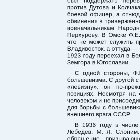
был поддержать перев
против Дутова и Колчака
боевой офицер, а отнюдь
обвинения в приверженн
военачальникам Народн
Перхурову. В Омске Ф.Е.
что не может служить п
Владивосток, а оттуда — 
1923 году переехал в Бе
Земгора в Югославии.
С одной стороны, Ф.
большевизма. С другой с
«левизну», он по-преж
позициях. Несмотря на
человеком и не присоедин
для борьбы с большевик
внешнего врага СССР.
В 1936 году в числе
Лебедев, М. Л. Слоним,
обращение, призывающ