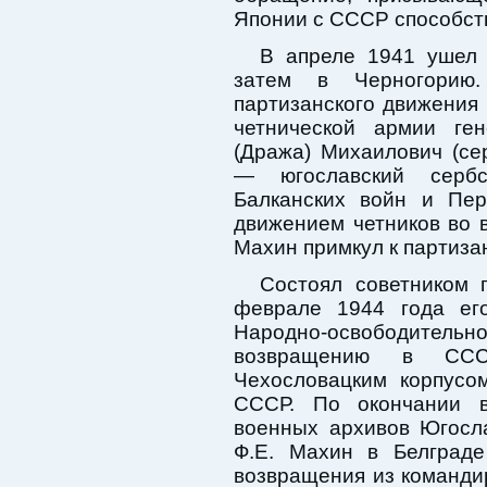
Японии с СССР способст
В апреле 1941 ушел 
затем в Черногорию
партизанского движения
четнической армии ге
(Дража) Михаилович (с
— югославский сербс
Балканских войн и Пе
движением четников во 
Махин примкул к партиза
Состоял советником 
феврале 1944 года его
Народно-освободительн
возвращению в ССС
Чехословацким корпусо
СССР. По окончании 
военных архивов Югосла
Ф.Е. Махин в Белграде
возвращения из команди