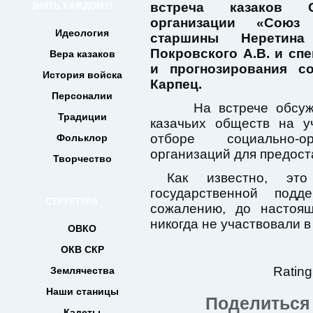
встреча казаков О
ЗНАТЬ КАЖДОМУ!
организации «Союз
Идеология
старшины Неретина
Покровского А.В. и сп
Вера казаков
и прогнозирования с
История войска
Карпец.
Персоналии
На встрече обсуж
Традиции
казачьих обществ на у
отборе социально-ор
Фольклор
организаций для предост
Творчество
Как известно, эт
государственной под
СТРУКТУРА
сожалению, до настоящ
никогда не участвовали в
ОВКО
ОКВ СКР
Rating
Землячества
Наши станицы
Поделиться 
Кадеты