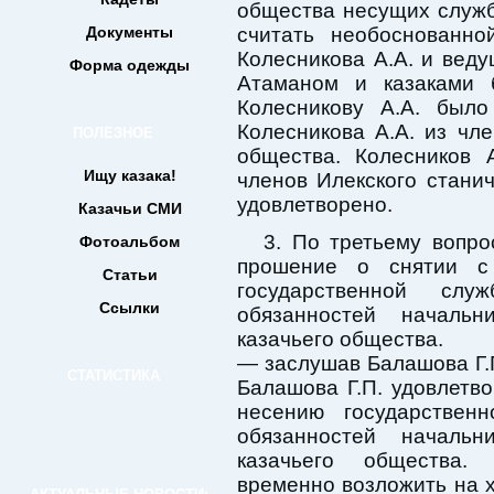
общества несущих служб
Документы
считать необоснованно
Колесникова А.А. и веду
Форма одежды
Атаманом и казаками 
Колесникову А.А. был
Колесникова А.А. из чле
ПОЛЕЗНОЕ
общества. Колесников 
Ищу казака!
членов Илекского стани
удовлетворено.
Казачьи СМИ
3. По третьему вопро
Фотоальбом
прошение о снятии с
Статьи
государственной с
Ссылки
обязанностей начальн
казачьего общества.
— заслушав Балашова Г.П
СТАТИСТИКА
Балашова Г.П. удовлетво
несению государствен
обязанностей начальн
казачьего общества.
временно возложить на 