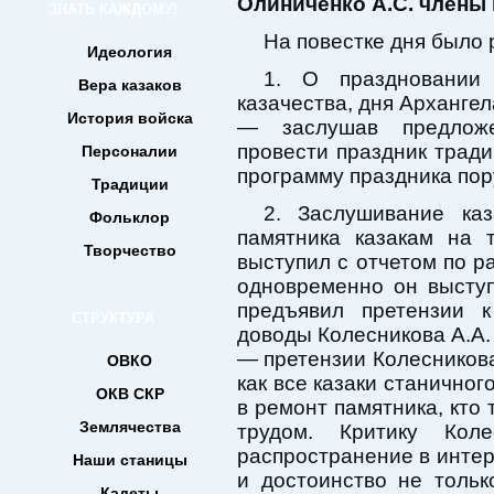
Олиниченко А.С. члены 
ЗНАТЬ КАЖДОМУ!
На повестке дня было 
Идеология
1. О праздновании 
Вера казаков
казачества, дня Арханге
История войска
— заслушав предложе
провести праздник тради
Персоналии
программу праздника пор
Традиции
2. Заслушивание каз
Фольклор
памятника казакам на 
Творчество
выступил с отчетом по р
одновременно он выступ
предъявил претензии 
СТРУКТУРА
доводы Колесникова А.А.
— претензии Колесникова
ОВКО
как все казаки станично
ОКВ СКР
в ремонт памятника, кто 
Землячества
трудом. Критику Кол
распространение в инте
Наши станицы
и достоинство не тольк
Кадеты