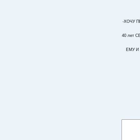
-ХОЧУ 
40 лет 
ЕМУ И