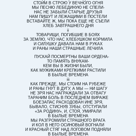
СТОИМ В СТРОЮ У ВЕЧНОГО ОГНЯ
МЫ ПЕСНЮ ЛЕБЕДИНУЮ НЕ СПЕЛИ-
НАС НЕ ЗАБЫЛИ СТАРЫЕ ДРУЗЬЯ
НАМ ПИШУТ И ЛЕЖАЩИМИ В ПОСТЕЛИ
ВСТАВАЙТЕ Ж, МЫ ПОКА ЕЩЕ НЕ СЪЕЛИ
ХЛЕБ ЗАВТРАШНЕГО ДНЯ
ii
ТОВАРИЩИ, ПОГИБШИЕ В БОЯХ
ЗА ЗЕМЛЮ, ЧТО НАС ХЛЕБУШКОМ КОРМИЛА
И СИЛУШКУ ДАВАЛА НАМ В РУКАХ
И РАНЫ НАШИ СТРАШНЫЕ ЛЕЧИЛА
ПУСКАЙ ПОСМЕРТНЫ ВАШИ ОРДЕНА-
ТО ПАМЯТЬ ВНУКАМ-
КЕМ ВЫ В ЖИЗНИ БЫЛИ,
КАК МУЖИКАМИ КРЕПКИМИ РАСТИЛИ
В БЫЛЫЕ ВРЕМЕНА
iii
КАК ПРЕЖДЕ, МЫ СТОИМ НА РУБЕЖЕ
И РАНЫ ГНУТ В ДУГУ, А МЫ — НИ ШАГУ
НЕ ЗРЯ НАС НАГРАЖДАЛИ ЗА ОТВАГУ
ТАРАНИМ БОЛЬ В ПОСЛЕДНЕМ ВИРАЖЕ
БОЕЗАПАС РАСХОДОВАН ИНЕ ЗРЯ,
БЫВАЛО, СТИСНУВ ЗУБЫ, ОТСТУПАЛИ
«ЗА РОДИНУ», И, СТОЯ, УМИРАЛИ
В БЫЛЫЕ ВРЕМЕНА
МЫ РАЗГРОМИЛИ СТРАШНОГО ВРАГА
И КОЛ В НЕГО ОСИНОВЫЙ ВОГНАЛИ
И КРАСНЫЙ СТЯГ НАД ЛОГОВОМ ПОДНЯЛИ
В БЫЛЫЕ ВРЕМЕНА