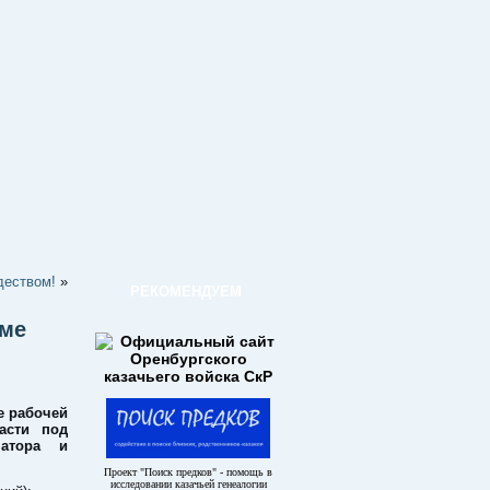
деством!
»
РЕКОМЕНДУЕМ
оме
е рабочей
асти под
натора и
Проект "Поиск предков" - помощь в
исследовании казачьей генеалогии