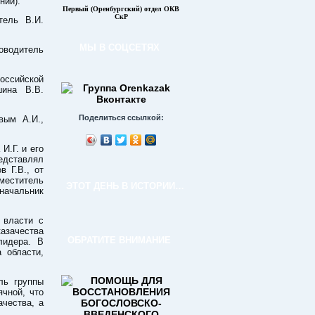
ний):
Первый (Оренбургский) отдел ОКВ
СкР
тель В.И.
МЫ В СОЦСЕТЯХ
ководитель
оссийской
шина В.В.
Поделиться ссылкой:
вым А.И.,
И.Г. и его
едставлял
 Г.В., от
меститель
ЭТОТ ДЕНЬ В ИСТОРИИ…
начальник
 власти с
азачества
ОБРАТИТЕ ВНИМАНИЕ
лидера. В
 области,
ль группы
чной, что
ачества, а