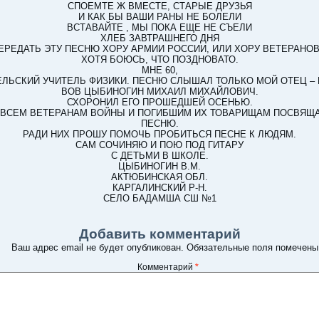
СПОЕМТЕ Ж ВМЕСТЕ, СТАРЫЕ ДРУЗЬЯ
И КАК БЫ ВАШИ РАНЫ НЕ БОЛЕЛИ
ВСТАВАЙТЕ , МЫ ПОКА ЕЩЕ НЕ СЪЕЛИ
ХЛЕБ ЗАВТРАШНЕГО ДНЯ
ПЕРЕДАТЬ ЭТУ ПЕСНЮ ХОРУ АРМИИ РОССИИ, ИЛИ ХОРУ ВЕТЕРАНОВ
ХОТЯ БОЮСЬ, ЧТО ПОЗДНОВАТО.
МНЕ 60,
СЕЛЬСКИЙ УЧИТЕЛЬ ФИЗИКИ. ПЕСНЮ СЛЫШАЛ ТОЛЬКО МОЙ ОТЕЦ –
ВОВ ЦЫБИНОГИН МИХАИЛ МИХАЙЛОВИЧ.
СХОРОНИЛ ЕГО ПРОШЕДШЕЙ ОСЕНЬЮ.
 ВСЕМ ВЕТЕРАНАМ ВОЙНЫ И ПОГИБШИМ ИХ ТОВАРИЩАМ ПОСВЯЩ
ПЕСНЮ.
РАДИ НИХ ПРОШУ ПОМОЧЬ ПРОБИТЬСЯ ПЕСНЕ К ЛЮДЯМ.
САМ СОЧИНЯЮ И ПОЮ ПОД ГИТАРУ
С ДЕТЬМИ В ШКОЛЕ.
ЦЫБИНОГИН В.М.
АКТЮБИНСКАЯ ОБЛ.
КАРГАЛИНСКИЙ Р-Н.
СЕЛО БАДАМША СШ №1
Добавить комментарий
Ваш адрес email не будет опубликован.
Обязательные поля помечен
Комментарий
*