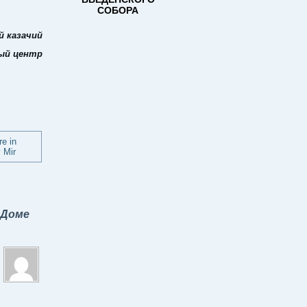
й казачий
ый центр
 Доме