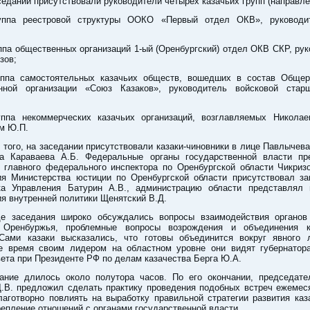
седании присутствовали руководители четырех казачьих групп (направле
уппа реестровой структуры ООКО «Первый отдел ОКВ», руководи
уппа общественных организаций 1-ый (Оренбургский) отдел ОКВ СКР, ру
зов;
уппа самостоятельных казачьих обществ, вошедших в состав Общер
нной организации «Союз Казаков», руководитель войсковой стар
уппа некоммерческих казачьих организаций, возглавляемых Николае
м Ю.П.
 того, на заседании присутствовали казаки-чиновники в лице Павлычева 
а Караваева А.Б. Федеральные органы государственной власти пр
 главного федерального инспектора по Оренбургской области Чикризов
ия Министерства юстиции по Оренбургской области присутствовал за
ка Управления Батурин А.В., администрацию области представлял 
я внутренней политики Щенятский В.Д.
е заседания широко обсуждались вопросы взаимодействия органов
 Оренбуржья, проблемные вопросы возрождения и объединения к
 Сами казаки высказались, что готовы объединится вокруг явного 
е время своим лидером на областном уровне они видят губернатора
ета при Президенте РФ по делам казачества Берга Ю.А.
ание длилось около полутора часов. По его окончании, председате
Д.В. предложил сделать практику проведения подобных встреч ежемеся
аготворно повлиять на выработку правильной стратегии развития каз
репление отношений с органами государственной власти.