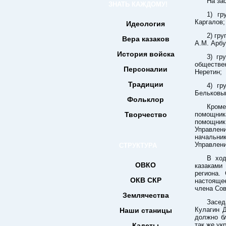
На за
ЗНАТЬ КАЖДОМУ!
1) гр
Каргалов;
Идеология
2) гр
Вера казаков
А.М. Арбу
История войска
3) гр
обществе
Персоналии
Неретин;
Традиции
4) гр
Бельковы
Фольклор
Кроме
Творчество
помощник
помощник
Управлен
начальни
Управлени
СТРУКТУРА
В ход
ОВКО
казаками
региона.
ОКВ СКР
настояще
члена Сов
Землячества
Засед
Кулагин 
Наши станицы
должно бл
так же ук
Кадеты