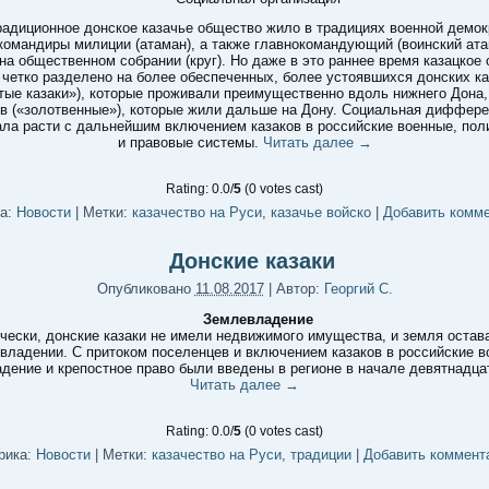
радиционное донское казачье общество жило в традициях военной демок
командиры милиции (атаман), а также главнокомандующий (воинский ата
на общественном собрании (круг). Но даже в это раннее время казацкое
 четко разделено на более обеспеченных, более устоявшихся донских ка
тые казаки»), которые проживали преимущественно вдоль нижнего Дона,
в («золотвенные»), которые жили дальше на Дону. Социальная диффер
ла расти с дальнейшим включением казаков в российские военные, пол
и правовые системы.
Читать далее
→
Rating: 0.0/
5
(0 votes cast)
а:
Новости
|
Метки:
казачество на Руси
,
казачье войско
|
Добавить комм
Донские казаки
Опубликовано
11.08.2017
|
Автор:
Георгий С.
Землевладение
чески, донские казаки не имели недвижимого имущества, и земля остав
владении. С притоком поселенцев и включением казаков в российские в
дение и крепостное право были введены в регионе в начале девятнадцат
Читать далее
→
Rating: 0.0/
5
(0 votes cast)
рика:
Новости
|
Метки:
казачество на Руси
,
традиции
|
Добавить коммент