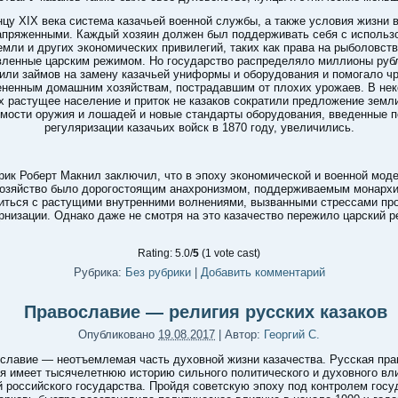
нцу XIX века система казачьей военной службы, а также условия жизни 
апряженными. Каждый хозяин должен был поддерживать себя с использ
емли и других экономических привилегий, таких как права на рыболовств
вленные царским режимом. Но государство распределяло миллионы рубл
 или займов на замену казачьей униформы и оборудования и помогало ч
ненным домашним хозяйствам, пострадавшим от плохих урожаев. В не
 растущее население и приток не казаков сократили предложение земли
мости оружия и лошадей и новые стандарты оборудования, введенные 
регуляризации казачьих войск в 1870 году, увеличились.
рик Роберт Макнил заключил, что в эпоху экономической и военной мод
хозяйство было дорогостоящим анахронизмом, поддерживаемым монархи
иться с растущими внутренними волнениями, вызванными стрессами пр
рнизации. Однако даже не смотря на это казачество пережило царский р
Rating: 5.0/
5
(1 vote cast)
Рубрика:
Без рубрики
|
Добавить комментарий
Православие — религия русских казаков
Опубликовано
19.08.2017
|
Автор:
Георгий С.
славие — неотъемлемая часть духовной жизни казачества. Русская пра
я имеет тысячелетнюю историю сильного политического и духовного вл
 российского государства. Пройдя советскую эпоху под контролем госу