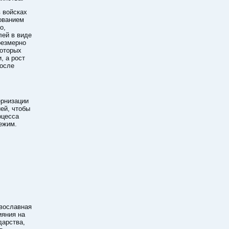
в войсках
ованием
о,
ей в виде
резмерно
которых
, а рост
после
ернизации
ей, чтобы
оцесса
ежим.
вославная
ияния на
дарства,