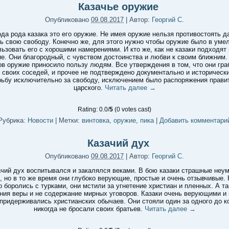
Казачье оружие
Опубликовано
09.08.2017
|
Автор:
Георгий С.
да рода казака это его оружие. Не имея оружие нельзя противостоять д
ь свою свободу. Конечно же, для этого нужно чтобы оружие было в уме
льзовать его с хорошими намерениями. И кто же, как не казаки подходят 
е. Они благородный, с чувством достоинства и любви к своим ближним.
ов оружие приносило пользу людям. Все утверждения в том, что они гра
 своих соседей, и прочее не подтверждено документально и исторически
рьбу исключительно за свободу, исключением было распоряжения прави
царского.
Читать далее
→
Rating: 0.0/
5
(0 votes cast)
Рубрика:
Новости
|
Метки:
винтовка
,
оружие
,
пика
|
Добавить комментари
Казачий дух
Опубликовано
09.08.2017
|
Автор:
Георгий С.
чий дух воспитывался и закалялся веками. В бою казаки страшные неу
, но в то же время они глубоко верующие, простые и очень отзывчивые. 
о боролись с турками, они мстили за угнетение христиан и пленных. А та
ния веры и не содержание мирных уговоров. Казаки очень верующими и
 придерживались христианских обычаев. Они стояли один за одного до ко
никогда не бросали своих братьев.
Читать далее
→