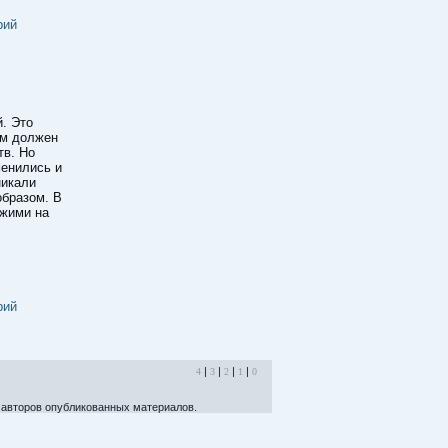
рий
й. Это
им должен
тв. Но
менились и
никали
образом. В
ожими на
рий
|
|
|
|
4
3
2
1
0
авторов опубликованных материалов.