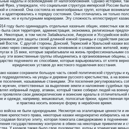
ьные наделы и освобождение от налогообложения. Однако историки, так
рий Фриз, утверждали, что социальная структура имперской России была
ой и сложной. Она состояла из многообразных групп, которые возникали
х и адаптировались к порядку состояния. Они отличались не только пол
аконе, но и культурными маркерами. Эту сложность иллюстрирует казак
914 году было одиннадцать отдельных казачьих общин, известных как во
 была своя территория, администрация, экономика, религиозные предпо
и. Некоторые, в том числе Забайкальское, Амурское и Уссурийское войс
режимом для защиты своей длинной южной границы и содействия расш
ий Восток. С другой стороны, Донский, Терекский и Уральский казаки во
симо через смешение татарских кочевников и славянских жителей, жив
лугах в 15 веке, которые зарабатывали на жизнь профессиональными с
ьку эти воинственные группы объединились в организованные общины, 
дарство подчинило их способами, которые варьировались от клятв верно
юридических уставов до жестокого подавления восстания.
ако казаки сохранили большую часть своей политической структуры и к
е подразделялись на уезды и деревни русского крестьянства, а на военн
ые поселения, называемые станицами. Эти поселения регулировались со
х мужчин, ответственных за выделение земли и наложение судебных при
влял избранный лидер, атаман, который также собирал людей на военн
и проявляли свои демократические и воинские идеалы в отличительной 
е и одежде, например, мешковатые, полосатые брюки, единственная пр
и практика носить военную форму в нерабочее время.
о войска не были однородными. Несмотря на эгалитарные ценности и ин
твие крепостного права, некоторые казаки неоднократно избирались на
 создавая богатую элиту, которая помогала самодержавию в подчинении 
ления государственному контролю в обмен на некоторые привилегии и с
ства. У казаков также было свое духовенство, купцы и этнические меньш