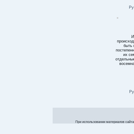
Ру
И
происход
быть 
постепенн
их се
отдельные
восемна
Ру
При использовании материалов сайта