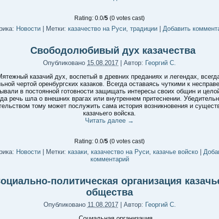
Rating: 0.0/
5
(0 votes cast)
рика:
Новости
|
Метки:
казачество на Руси
,
традиции
|
Добавить коммент
Свободолюбивый дух казачества
Опубликовано
15.08.2017
|
Автор:
Георгий С.
Мятежный казачий дух, воспетый в древних преданиях и легендах, всегд
ьной чертой оренбургских казаков. Всегда оставаясь чуткими к несправ
ывали в постоянной готовности защищать интересы своих общин и цело
гда речь шла о внешних врагах или внутреннем притеснении. Убедитель
тельством тому может послужить сама история возникновения и сущест
казачьего войска.
Читать далее
→
Rating: 0.0/
5
(0 votes cast)
рика:
Новости
|
Метки:
казаки
,
казачество на Руси
,
казачье войско
|
Доба
комментарий
оциально-политическая организация казачь
общества
Опубликовано
11.08.2017
|
Автор:
Георгий С.
Социальная организация