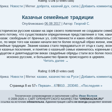
Rating: 0.0/
5
(0 votes cast)
брика:
Новости
|
Метки:
доброта
,
казачий дух
,
сила
|
Добавить коммента
Казачьи семейные традиции
Опубликовано
06.08.2017
|
Автор:
Георгий С.
сторически русские казаки на заре своего появления не создавали семе
ило потому, что существовали определенные представления о том, как
казак: свободным от брачных уз, собственности и каких-либо обязательс
о, по мере того как казаки начали вести более оседлый образ жизни, из
мейные традиции. Звание казака стало передаваться от отца к сыну, воз
 казачьи поселения, и понятие о казачьей семье изменилось коренным 
дцатом и девятнадцатом веках свадебные обряды стали все более пох
исконно русские, и большинство браков происходило в церквях.
Читать далее
→
Rating: 0.0/
5
(0 votes cast)
брика:
Новости
|
Метки:
казаки
,
казачество на Руси
|
Добавить коммента
Страница 8 из 57
« Первая
«
...
6
7
8
9
10
...
20
30
40
...
»
Последняя »
Техническое сопровождение и наполнение сайта:
Иван Волков
© 2008-
2026 гг. САЙТ ОРЕНБУРГСКОГО КАЗАЧЕСТВА
"ORENKAZAK.RU"
 ссылка на источник
обязательна
. Администрация сайта
не всегда
разделяет мнение 