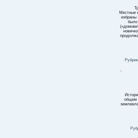
Т
Местные 
избраны 
было
(«домови
новичко
продолжа
Рубрик
Истори
общем 
землевла
Руб