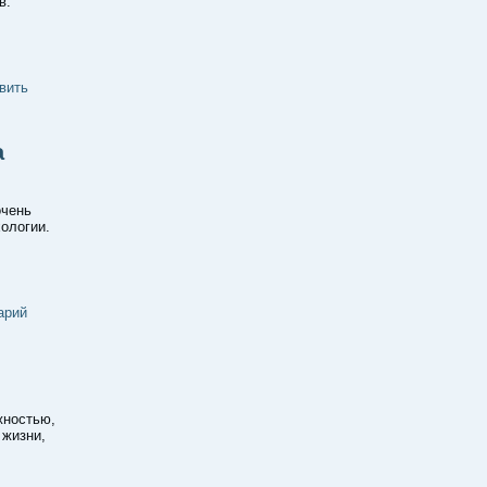
в.
вить
а
очень
ологии.
арий
жностью,
 жизни,