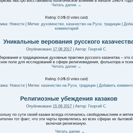
ерковь быстро восстановила политическое влияние в начале 1990-х годо
Читать далее
→
Rating: 0.0/
5
(0 votes cast)
рика:
Новости
|
Метки:
духовенство
,
казачество на Руси
,
традиции
|
Доба
комментарий
Уникальные верования русского казачеств
Опубликовано
17.08.2017
|
Автор:
Георгий С.
Верования и традиционные духовные практики русского казачетва – это 
сное поле для исследований в сфере религиоведения, фольклора и псих
Читать далее
→
Rating: 0.0/
5
(0 votes cast)
рика:
Новости
|
Метки:
казачество на Руси
,
традиции
|
Добавить коммент
Религиозные убеждения казаков
Опубликовано
15.08.2017
|
Автор:
Георгий С.
кольку по сути своей казаки всегда отличались свободомыслием и мяте
ителен тот факт, что эти черты проявлялись во всех сферах их бытовой
включая религиозную.
Читать далее
→