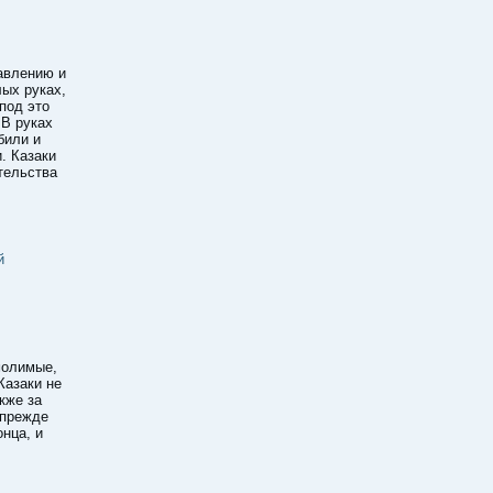
авлению и
лых руках,
под это
 В руках
били и
. Казаки
тельства
й
молимые,
Казаки не
кже за
 прежде
нца, и