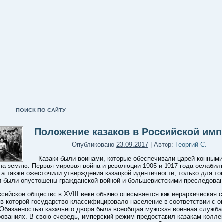
ПОИСК ПО САЙТУ
Положение казаков в Российской им
Опубликовано
23.09.2017
|
Автор:
Георгий С.
Казаки были воинами, которые обеспечивали царей конным
на землю. Первая мировая война и революции 1905 и 1917 года ослабил
а также ожесточили утверждения казацкой идентичности, только для то
и были опустошены гражданской войной и большевистскими преследова
ссийское общество в XVIII веке обычно описывается как иерархическая 
 в которой государство классифицировало население в соответствии с о
 Обязанностью казачьего двора была всеобщая мужская военная служба
ованиях. В свою очередь, имперский режим предоставил казакам колле