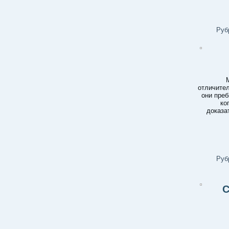
Руб
отличител
они преб
ко
доказа
Руб
С