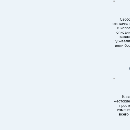
Свобо
отстаиват
и испо
описани
казак
убивали
вели бо
Каза
жестокие
прост
измене
всего