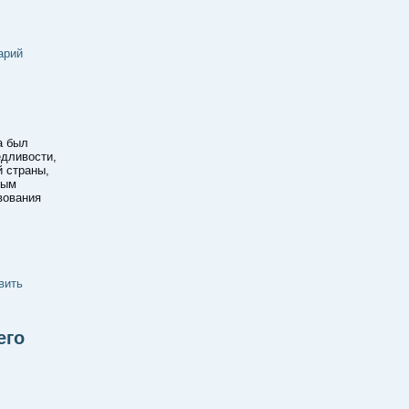
арий
а был
едливости,
й страны,
ным
вования
вить
его