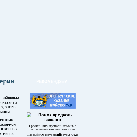
перии
РЕКОМЕНДУЕМ
и войсками
и казачьи
го, чтобы
ниями.
система
казанной
Проект "Поиск предков" - помощь в
 в конных
исследовании казачьей генеалогии
ктивные
Первый (Оренбургский) отдел ОКВ