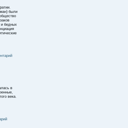
ратии.
ман) были
 общество
заков
 и бедных
енциация
итические
ентарий
алась в
оенные,
ого века.
арий