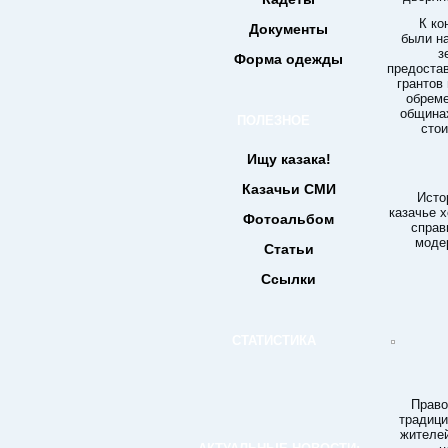
К ко
Документы
были н
з
Форма одежды
предоста
грантов
обреме
общинах
ПОЛЕЗНОЕ
стои
Ищу казака!
Казачьи СМИ
Исто
казачье 
Фотоальбом
справ
моде
Статьи
Ссылки
СТАТИСТИКА
Право
традици
жителей