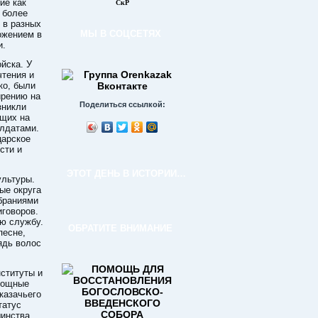
ие как
СкР
 более
 в разных
МЫ В СОЦСЕТЯХ
ожением в
и.
йска. У
чтения и
ко, были
ирению на
Поделиться ссылкой:
зникли
ущих на
олдатами.
царское
сти и
ЭТОТ ДЕНЬ В ИСТОРИИ…
ультуры.
ые округа
браниями
говоров.
ую службу.
ОБРАТИТЕ ВНИМАНИЕ
песне,
ядь волос
ституты и
 мощные
казачьего
татус
инства.