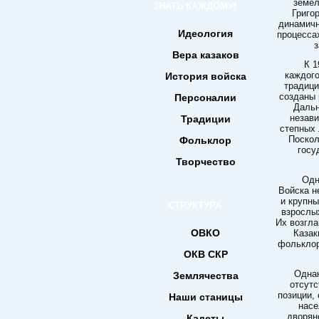
земел
ЗНАТЬ КАЖДОМУ!
Григо
динамичн
Идеология
процесса
з
Вера казаков
К 1
каждого
История войска
традици
созданы 
Персоналии
Дальн
незави
Традиции
степных 
Поскол
Фольклор
госу
Творчество
Одн
Войска н
и крупн
СТРУКТУРА
взрослы
Их возгла
ОВКО
Казак
фольклор
ОКВ СКР
Однак
Землячества
отсутс
позиции,
Наши станицы
насе
дворян
Кадеты