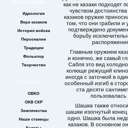
ЗНАТЬ КАЖДОМУ!
как не казаки подходят 
чувством достоинства 
Идеология
казаков оружие приноси
Вера казаков
том, что они грабили и
подтверждено документ
История войска
борьбу исключительн
Персоналии
распоряжения
Традиции
Главным оружием каза
Фольклор
и конечно, же самый г
Сабля это вид холодно
Творчество
колюще режущий клинок
иногда с заточкой в оди
СТРУКТУРА
особенный изгиб в сторо
ста десяти сантиме
ОВКО
пользовалась 
ОКВ СКР
Шашка также относи
Землячества
шашки изогнутый конец 
одно. Шашка была нед
Наши станицы
казаков. В основном о
Кадеты