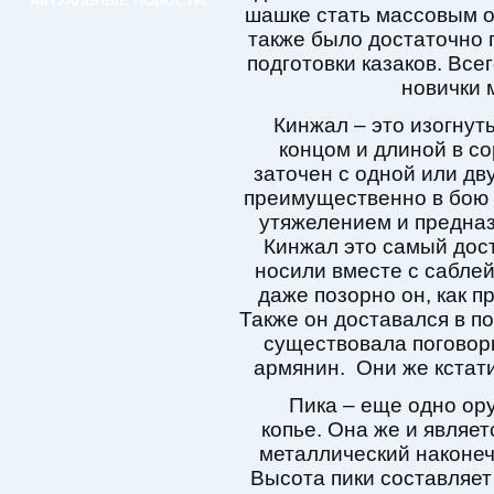
АКТУАЛЬНЫЕ НОВОСТИ:
шашке стать массовым 
также было достаточно 
подготовки казаков. Все
новички 
Кинжал – это изогнут
концом и длиной в со
заточен с одной или дв
преимущественно в бою 
утяжелением и предназ
Кинжал это самый дост
носили вместе с саблей
даже позорно он, как п
Также он доставался в по
существовала поговорк
армянин. Они же кстати
Пика – еще одно ору
копье. Она же и являе
металлический наконеч
Высота пики составляет