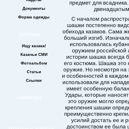
предмет для всадника
Документы
двенадцатым
Форма одежды
С началом распростр
шашки постепенно видо
обихода казаков. Сама ж
ПОЛЕЗНОЕ
больший изгиб. Изначал
использовалась кубанс
Ищу казака!
оружием российской а
Казачьи СМИ
истории шашка всегда 
его костюма. Шашка это 
Фотоальбом
оружие. Но несмотря на 
Статьи
и особенностей в каждом
Ссылки
использовали для нападе
имеет особенную баланс
Удары, которые наносят
СТАТИСТИКА
это оружие могло опре
крепления шашки опреде
преимущественно крепил
усилий достать ее и 
достоинством ее была 