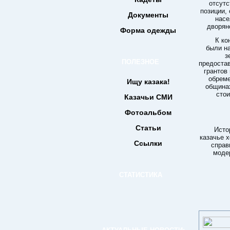
отсутс
позиции,
Документы
насе
дворян
Форма одежды
К ко
были н
з
ПОЛЕЗНОЕ
предоста
грантов
обреме
Ищу казака!
общинах
стои
Казачьи СМИ
Фотоальбом
Статьи
Исто
казачье 
Ссылки
справ
моде
СТАТИСТИКА