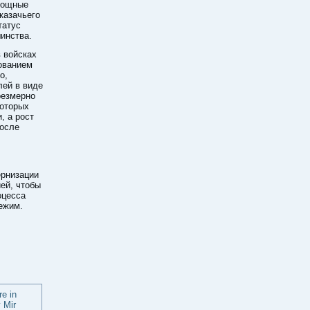
 мощные
казачьего
татус
инства.
в войсках
ованием
о,
ей в виде
резмерно
которых
, а рост
после
ернизации
ей, чтобы
оцесса
ежим.