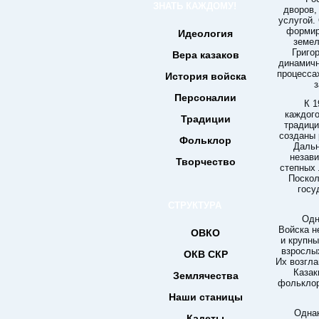
ЗНАТЬ КАЖДОМУ!
дворов,
услугой.
формир
Идеология
земел
Григо
Вера казаков
динамичн
процесса
История войска
з
Персоналии
К 1
каждого
Традиции
традици
созданы 
Фольклор
Дальн
незави
Творчество
степных 
Поскол
госу
СТРУКТУРА
Одн
Войска н
ОВКО
и крупн
взрослы
ОКВ СКР
Их возгла
Казак
Землячества
фольклор
Наши станицы
Однак
Кадеты