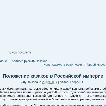
ПОИСК ПО САЙТУ
авие — религия русских казаков
Роль казаков в революции и Первой миров
Положение казаков в Российской империи
Опубликовано
23.09.2017
|
Автор:
Георгий С.
заки были воинами, которые обеспечивали царей конными войсками в об
Первая мировая война и революции 1905 и 1917 года ослабили казачьи о
есточили утверждения казацкой идентичности, только для того, чтобы ка
опустошены гражданской войной и большевистскими преследованиями.
ссийское общество в XVIII веке обычно описывается как иерархическая 