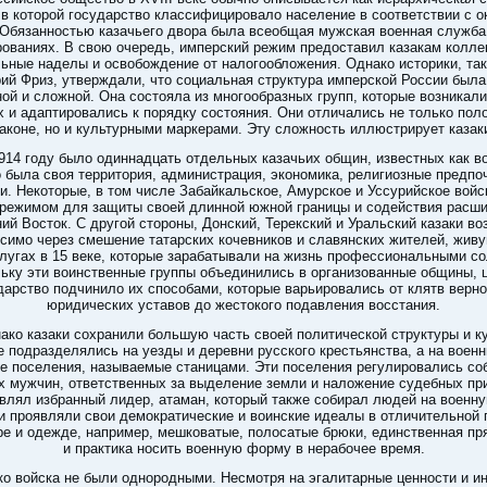
 в которой государство классифицировало население в соответствии с о
 Обязанностью казачьего двора была всеобщая мужская военная служба
ованиях. В свою очередь, имперский режим предоставил казакам колле
ьные наделы и освобождение от налогообложения. Однако историки, так
рий Фриз, утверждали, что социальная структура имперской России была
ой и сложной. Она состояла из многообразных групп, которые возникали
х и адаптировались к порядку состояния. Они отличались не только пол
аконе, но и культурными маркерами. Эту сложность иллюстрирует казак
914 году было одиннадцать отдельных казачьих общин, известных как во
 была своя территория, администрация, экономика, религиозные предпо
и. Некоторые, в том числе Забайкальское, Амурское и Уссурийское войс
режимом для защиты своей длинной южной границы и содействия расш
ий Восток. С другой стороны, Донский, Терекский и Уральский казаки во
симо через смешение татарских кочевников и славянских жителей, жив
лугах в 15 веке, которые зарабатывали на жизнь профессиональными с
ьку эти воинственные группы объединились в организованные общины, 
дарство подчинило их способами, которые варьировались от клятв верно
юридических уставов до жестокого подавления восстания.
ако казаки сохранили большую часть своей политической структуры и к
е подразделялись на уезды и деревни русского крестьянства, а на военн
ые поселения, называемые станицами. Эти поселения регулировались со
х мужчин, ответственных за выделение земли и наложение судебных при
влял избранный лидер, атаман, который также собирал людей на военн
и проявляли свои демократические и воинские идеалы в отличительной 
е и одежде, например, мешковатые, полосатые брюки, единственная пр
и практика носить военную форму в нерабочее время.
о войска не были однородными. Несмотря на эгалитарные ценности и ин