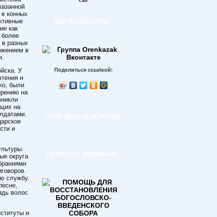
СкР
казанной
 в конных
ктивные
МЫ В СОЦСЕТЯХ
ие как
 более
 в разных
ожением в
и.
йска. У
Поделиться ссылкой:
чтения и
ко, были
ирению на
зникли
ущих на
олдатами.
ЭТОТ ДЕНЬ В ИСТОРИИ…
царское
сти и
ультуры.
ОБРАТИТЕ ВНИМАНИЕ
ые округа
браниями
говоров.
ую службу.
песне,
ядь волос
ституты и