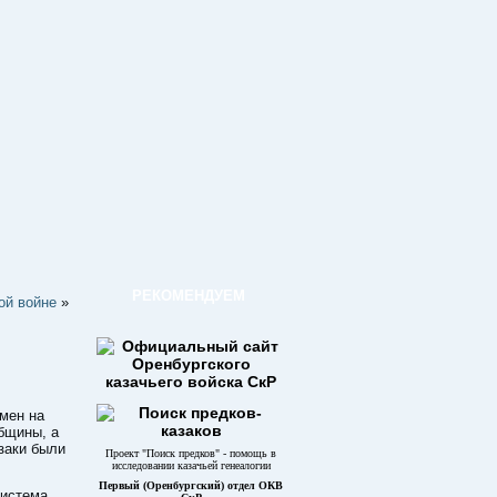
РЕКОМЕНДУЕМ
ой войне
»
мен на
бщины, а
заки были
Проект "Поиск предков" - помощь в
исследовании казачьей генеалогии
Первый (Оренбургский) отдел ОКВ
система