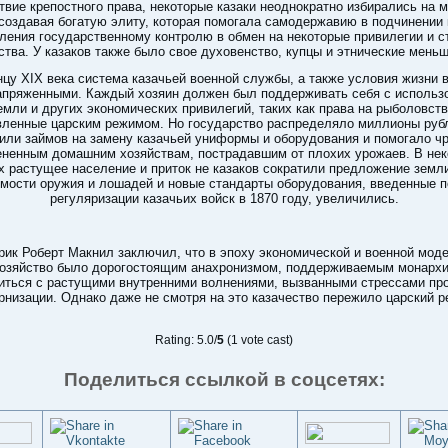
твие крепостного права, некоторые казаки неоднократно избирались на
 создавая богатую элиту, которая помогала самодержавию в подчинении 
ления государственному контролю в обмен на некоторые привилегии и с
ства. У казаков также было свое духовенство, купцы и этнические меньш
нцу XIX века система казачьей военной службы, а также условия жизни 
апряженными. Каждый хозяин должен был поддерживать себя с использ
емли и других экономических привилегий, таких как права на рыболовств
вленные царским режимом. Но государство распределяло миллионы рубл
 или займов на замену казачьей униформы и оборудования и помогало ч
ненным домашним хозяйствам, пострадавшим от плохих урожаев. В не
 растущее население и приток не казаков сократили предложение земли
мости оружия и лошадей и новые стандарты оборудования, введенные 
регуляризации казачьих войск в 1870 году, увеличились.
рик Роберт Макнил заключил, что в эпоху экономической и военной мод
хозяйство было дорогостоящим анахронизмом, поддерживаемым монархи
иться с растущими внутренними волнениями, вызванными стрессами пр
рнизации. Однако даже не смотря на это казачество пережило царский р
Rating: 5.0/
5
(1 vote cast)
Поделиться ссылкой в соцсетях: