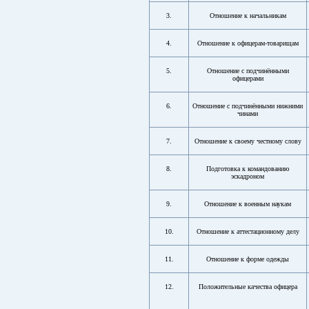
3.
Отношение к начальникам
4.
Отношение к офицерам-товарищам
5.
Отношение с подчинёнными
офицерами
6.
Отношение с подчинёнными нижними
чинами
7.
Отношение к своему честному слову
8.
Подготовка к командованию
эскадроном
9.
Отношение к военным наукам
10.
Отношение к аттестационному делу
11.
Отношение к форме одежды
12.
Положительные качества офицера