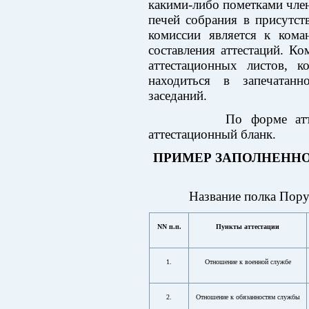
какими-либо пометками член
печей собрания в присутст
комиссии является к кома
составления аттестаций. Ко
аттестационных листов, 
находиться в запечатан
заседаний.
По форме аттестац
аттестационный бланк.
ПРИМЕР ЗАПОЛНЕННО
Название полка Поручи
NN п.п.
Пункты аттестации
1.
Отношение к военной службе
2.
Отношение к обязанностям службы