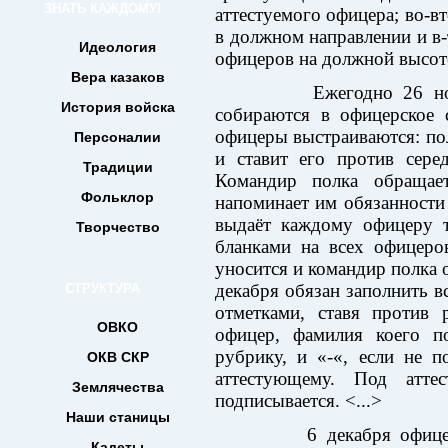
ЗНАТЬ КАЖДОМУ!
аттестуемого офицера; во-в
в должном направлении и в-
Идеология
офицеров на должной высот
Вера казаков
Ежегодно 26 ноября
История войска
собираются в офицерское 
офицеры выстраиваются: по
Персоналии
и ставит его против сере
Традиции
Командир полка обращае
Фольклор
напоминает им обязанности 
выдаёт каждому офицеру т
Творчество
бланками на всех офицеро
уносится и командир полка 
декабря обязан заполнить в
СТРУКТУРА
отметками, ставя против 
ОВКО
офицер, фамилия коего п
рубрику, и «-«, если не п
ОКВ СКР
аттестующему. Под атте
Землячества
подписывается. <...>
Наши станицы
6 декабря офицеры в
Кадеты