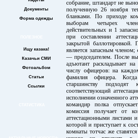
собрание, штандарт не вын
полученную 26 ноября тет
Документы
бланками. По приходе ко
Форма одежды
выборам четырех член
действительных и 1 запасн
при составлении аттеста
ПОЛЕЗНОЕ
закрытой баллотировкой. 
Ищу казака!
является запасным членом; 
— председателем. После вы
Казачьи СМИ
адъютант раскладывает на
Фотоальбом
числу офицеров: на каждо
фамилия офицера. Когд
Статьи
старшинству подходя
Ссылки
соответствующий аттестац
исполнении означенного атт
командир полка отпускает
СТАТИСТИКА
комиссия получает от к
аттестационными листами и 
которой и приступает к сос
комнаты тотчас же ставятс