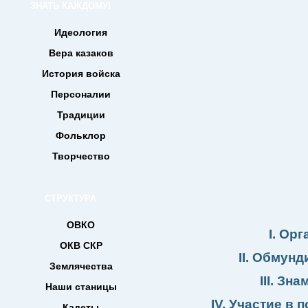
ЗНАТЬ КАЖДОМУ!
Идеология
Вера казаков
История войска
Персоналии
Традиции
Фольклор
Творчество
СТРУКТУРА
ОВКО
I. Ор
ОКВ СКР
II. Обмун
Землячества
III. Зн
Наши станицы
IV. Участие в 
Кадеты