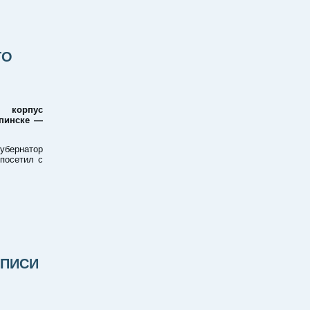
ГО
 корпус
рпинске —
бернатор
посетил с
ЕПИСИ