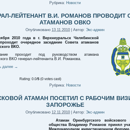
Рубрика:
Новости
РАЛ-ЛЕЙТЕНАНТ В.И. РОМАНОВ ПРОВОДИТ 
АТАМАНОВ ОВКО
Опубликовано
13.11.2010
|
Автор:
Экс-админ
ября 2010 года в г. Верхнеуральск Челябинской
проходит очередное заседание Совета атаманов
ского ВКО.
дание проходит под руководством атамана
кого ВКО генерал-лейтенанта В.И. Романова.
ь далее
→
Rating: 0.0/
5
(0 votes cast)
Рубрика:
Новости
КОВОЙ АТАМАН ПОСЕТИЛ С РАБОЧИМ ВИ
ЗАПОРОЖЬЕ
Опубликовано
12.11.2010
|
Автор:
Экс-админ
Атаман Оренбургского войскового к
общества Владимир Романов принял уча
Международном инвестиционном форуме,