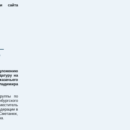
ии сайта
—
О
дложению
датуру на
азачьего
Владимира
группы по
ургского
меститель
едерации в
етанюк,
а.