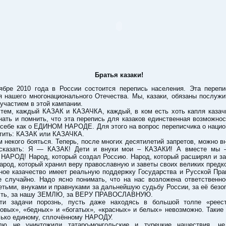
Братья казаки!
ябре 2010 года в России состоится перепись населения. Эта перепи
я нашего многонационального Отечества. Мы, казаки, обязаны послужи
участием в этой кампании.
 тем, каждый КАЗАК и КАЗАЧКА, каждый, в ком есть хоть капля казачь
ать и помнить, что эта перепись для казаков единственная возможно
 себе как о ЕДИНОМ НАРОДЕ. Для этого на вопрос переписчика о наци
етить: КАЗАК или КАЗАЧКА.
 некого бояться. Теперь, после многих десятилетий запретов, можно в
сказать: Я — КАЗАК! Дети и внуки мои – КАЗАКИ! А вместе мы
НАРОД! Народ, который создал Россию. Народ, который расширял и з
арод, который хранил веру православную и заветы своих великих предк
ное казачество имеет реальную поддержку Государства и Русской Пра
е случайно. Надо ясно понимать, что на нас возложена ответственно
тьми, внуками и правнуками за дальнейшую судьбу России, за её безо
сть, за нашу ЗЕМЛЮ, за ВЕРУ ПРАВОСЛАВНУЮ.
ти задачи порознь, пусть даже находясь в большой толпе «реес
овых», «бедных» и «богатых», «красных» и белых» невозможно. Такие
лько единому, сплочённому НАРОДУ.
ю не уничтожили татаро-монгольские и турецкие нашествия, н