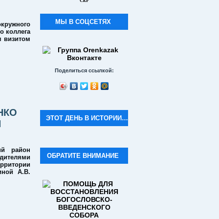
СкР
МЫ В СОЦСЕТЯХ
окружного
о коллега
м визитом
Поделиться ссылкой:
НКО
ЭТОТ ДЕНЬ В ИСТОРИИ…
И
ий район
ОБРАТИТЕ ВНИМАНИЕ
одителями
ерритории
ной А.В.