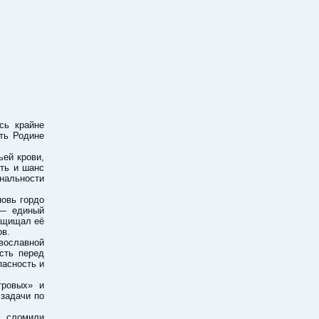
сь крайне
ть Родине
ей крови,
сть и шанс
ональности
новь гордо
 — единый
ащищал её
ов.
вославной
сть перед
пасность и
тровых» и
 задачи по
е сломили