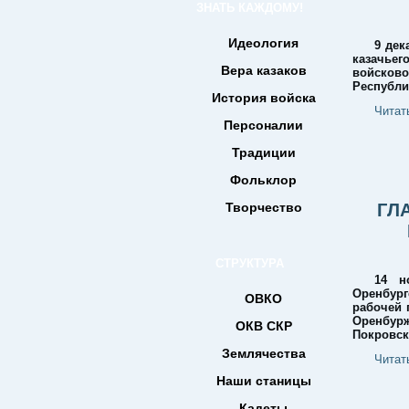
ЗНАТЬ КАЖДОМУ!
Идеология
9 дек
казачьег
Вера казаков
войсково
Республи
История войска
Читат
Персоналии
Традиции
Фольклор
Творчество
ГЛ
СТРУКТУРА
14 н
Оренбург
ОВКО
рабочей 
Оренбур
ОКВ СКР
Покровск
Землячества
Читат
Наши станицы
Кадеты