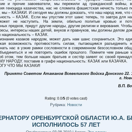
кие и прочие завоеватели, мы пережили ад гражданской войны, 
ия геноцида казачества, нас не сломила фашистская нечисть только п
 мы – КАЗАКИ. И сегодня мы должны доказать, что наш народ жив, что 
ьность – КАЗАК. Если мы упустим этот шанс теперь, то завтра для на
может не наступить. На земли, обильно политые кровью и пот
ных предков, придут другие народы, другие религии и верования. Чтоб
ресы, интересы наших детей, внуков и правнуков, мы должны делом док
я национальность – КАЗАК.
ризнание казаков народом, может дать нам шанс сохраниться. Это еди
ская возможность противостоять силам, пытающимся разъединить 
гнать нас в узкие рамки сословности в современном безсословном об
бъединиться и не повторить ошибок прошлого. Помните чем раньше 
об этом, тем больше наших братьев и сестёр заявят ос своей принад
У НАРОДУ, поставив в графе национальность: КАЗАК или КАЗАЧКА.
ОГУ ЧТО МЫ КАЗАКИ!
Принято Советом Атаманов Всевеликого Войска Донского 22. 12
г. Нов
В.П. В
Rating: 0.0/
5
(0 votes cast)
Рубрика:
Новости
ЕРНАТОРУ ОРЕНБУРГСКОЙ ОБЛАСТИ Ю.А. Б
ИСПОЛНИЛОСЬ 57 ЛЕТ