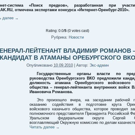
рнет-система «Поиск предков», разработанная при участ
K.RU, отмечена экспертами конкурса «Интернет-Оренбург-2010».
ь далее
→
Rating: 0.0/
5
(0 votes cast)
Рубрика:
Новости
ГЕНЕРАЛ-ЛЕЙТЕНАНТ ВЛАДИМИР РОМАНОВ 
КАНДИДАТ В АТАМАНЫ ОРЕБУРГСКОГО ВК
Опубликовано
10.09.2010
|
Автор:
Экс-админ
Государственные органы власти по пре
руководства Оренбургского ВКО предложили канди
должность атамана Оренбургского войскового к
общества – генерал-лейтенанта внутренних войск 
Ивановича Романова.
Это произошло вчера, на заседании рабочей 
оказанию содействия в подготовке круга Оренб
войскового казачьего общества, которое проводил за
полномочного представителя Президента Российской Ф
Уральском федеральном округе Сергей См
возглавляющий Окружную комиссию по делам казачеств
Читать далее
→