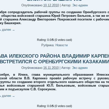
Опубликовано
10.12.2010
|
Автор:
Экс-админ
абря сопредседатель рабочей группы по созданию Оренбургского 
о общества войсковой старшина Юрий Петрович Бельков, а так же ег
й старшина Александр Викторович Покровский посетили с рабочи
ку Башкирия.
ь далее
→
Rating: 0.0/
5
(0 votes cast)
Рубрика:
Новости
АВА ИЛЕКСКОГО РАЙОНА ВЛАДИМИР КАРПЕ
ВСТРЕТИЛСЯ С ОРЕНБУРГСКИМИ КАЗАКАМ
Опубликовано
16.11.2010
|
Автор:
Экс-админ
оября, в Илеке, глава муниципального образования Илекск
ской области В.В. Карпенко провёл рабочую встречу с руков
группы по созданию второго отдельского казачьего общества на т
жья войсковым старшиной Ю.П. Бельковым, войсковым старши
им и подъесаулом С.В. Сорокуном.
ь далее
→
Rating: 0.0/
5
(0 votes cast)