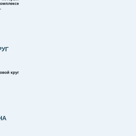
комплексе
.
РУГ
овой круг
НА