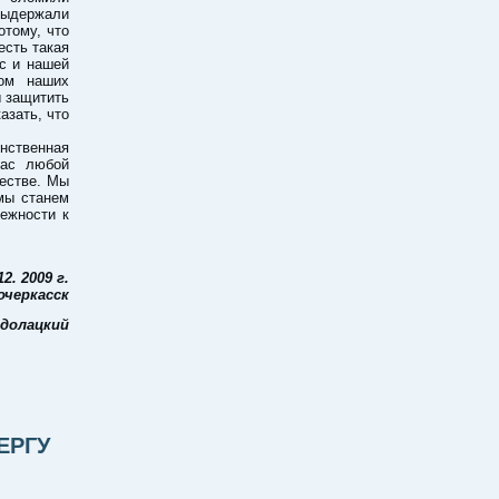
выдержали
отому, что
есть такая
с и нашей
ом наших
ы защитить
азать, что
нственная
нас любой
ществе. Мы
мы станем
лежности к
. 2009 г.
очеркасск
одолацкий
ЕРГУ