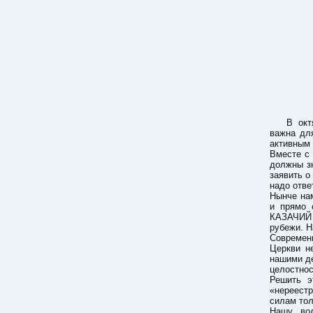
В окт
важна дл
активным 
Вместе с
должны зн
заявить о
надо отв
Нынче нам
и прямо 
КАЗАЧИЙ 
рубежи. Н
Современ
Церкви н
нашими де
целостно
Решить э
«нереестр
силам то
Нашу вол