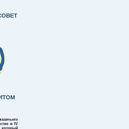
СОВЕТ
ЗИТОМ
азачьего
стие в IV
 который