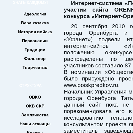
Интернет-система «П
ЗНАТЬ КАЖДОМУ!
участии сайта ORENK
Идеология
конкурса «Интернет-Оре
Вера казаков
20 сентября 2010 г
История войска
города Оренбурга и 
«Уфанет») подвели ит
Персоналии
интернет-сайтов «Ин
Традиции
положению оконкурс
распределены по ше
Фольклор
участников составило 87 
Творчество
В номинации «Общество
было присуждено проек
www.poiskpredkov.ru.
СТРУКТУРА
Начальник Управления 
ОВКО
города Оренбурга Тать
данный сайт пока не
ОКВ СКР
порекомендовала его в
Землячества
исследованию генеал
консультантом проекта я
Наши станицы
заместитель заведую
Кадеты