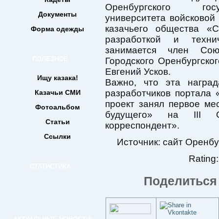
Оренбургского госу
Документы
университета войсковой
казачьего общества «
Форма одежды
разработкой и техни
занимается член Сою
ПОЛЕЗНОЕ
Городского Оренбургско
Евгений Усков.
Ищу казака!
Важно, что эта награ
разработчиков портала 
Казачьи СМИ
проект занял первое ме
Фотоальбом
будущего» на III О
Статьи
корреспондент».
Ссылки
Источник: сайт Оренбу
Rating:
СТАТИСТИКА
Поделиться 