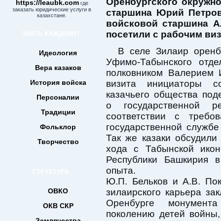
Оренбургского окружно
https://leaubk.com
где
заказать юридические услуги в
старшина Юрий Петрови
казахстане.
войсковой старшина А
посетили с рабочим ви
ЗНАТЬ КАЖДОМУ!
В селе Зилаир оренб
Идеология
Уфимо-Табынского отде
Вера казаков
полковником Валерием 
История войска
визита инициаторы со
казачьего общества по
Персоналии
о государственной р
Традиции
соответствии с требо
государственной службе
Фольклор
Так же казаки обсудили
Творчество
хода с Табынской ико
Республики Башкирия 
опыта.
СТРУКТУРА
Ю.П. Бельков и А.В. По
ОВКО
зилаирского карьера за
Оренбурге монумент
ОКВ СКР
поколению детей войны,
Землячества