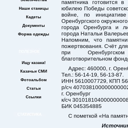
памятника готовится в
юбилею Победы советско
Наши станицы
войне, по инициативе
Кадеты
Оренбургского окружного
Документы
города Оренбурга и ли
города Натальи Валерье
Форма одежды
Напомним, что памятн
пожертвования. Счёт дл
ПОЛЕЗНОЕ
при Оренбургско
благотворительном фонд
Ищу казака!
Адрес: 460000, г. Орен
Казачьи СМИ
Тел.: 56-14-19, 56-13-87.
Фотоальбом
ИНН 5610007729, КПП 5
р/сч 4070381000000000
Статьи
г. Оренбург
Ссылки
к/сч 30101810400000000
БИК 045354885
СТАТИСТИКА
С пометкой «На памятн
Источник