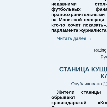
недавними столкн
футбольных фа
правоохранительными
на Манежной площади 
кто-то хочет показать
парламента журналиста
Читать далее
→
Rating:
Ру
СТАНИЦА КУЩ
К
Опубликовано
2
Жители станицы 
обрывают те
краснодарской «Ком