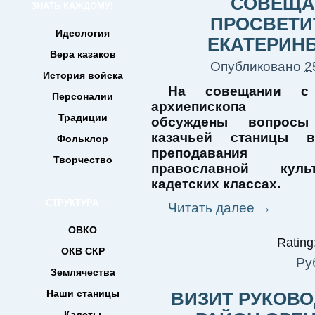
СОВЕЩА
ЗНАТЬ КАЖДОМУ!
ПРОСВЕТИ
Идеология
ЕКАТЕРИН
Вера казаков
Опубликовано
2
История войска
На совещании с 
Персоналии
архиепископа В
Традиции
обсуждены вопросы
казачьей станицы 
Фольклор
преподавания
Творчество
православной кул
кадетских классах.
СТРУКТУРА
Читать далее
→
ОВКО
Rating:
ОКВ СКР
Ру
Землячества
Наши станицы
ВИЗИТ РУКОВО
Кадеты