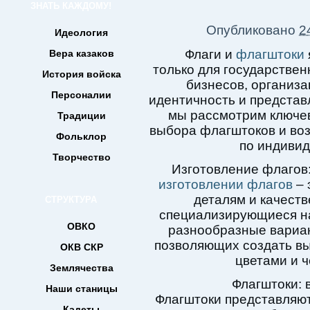
ЗНАТЬ КАЖДОМУ!
Опубликовано
2
Идеология
Флаги и
флагштоки
Вера казаков
только для государствен
История войска
бизнесов, организа
Персоналии
идентичность и представ
мы рассмотрим ключев
Традиции
выбора флагштоков и воз
Фольклор
по индиви
Творчество
Изготовление флагов:
изготовлении флагов
– 
деталям и качеств
СТРУКТУРА
специализирующиеся на
ОВКО
разнообразные вариан
позволяющих создать вы
ОКВ СКР
цветами и 
Землячества
Флагштоки: 
Наши станицы
Флагштоки представляю
Кадеты