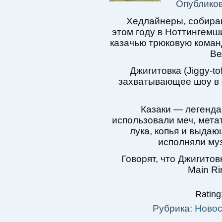
Опублико
Хедлайнеры, собираю
этом году в Ноттингемш
казачью трюковую коман
Ве
Джигитовка (Jiggy-to
захватывающее шоу в 
Казаки — легенда
использовали меч, метат
лука, копья и выдаю
исполняли му
Говорят, что Джигито
Main Ri
Rating:
Рубрика:
Новос