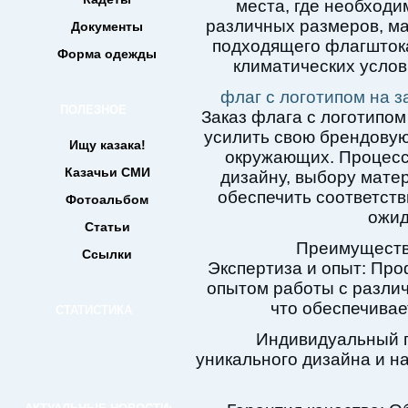
места, где необходи
различных размеров, ма
Документы
подходящего флагштока
Форма одежды
климатических услов
флаг с логотипом на з
ПОЛЕЗНОЕ
Заказ флага с логотипом
усилить свою брендовую
Ищу казака!
окружающих. Процесс 
Казачьи СМИ
дизайну, выбору матер
обеспечить соответств
Фотоальбом
ожид
Статьи
Преимуществ
Ссылки
Экспертиза и опыт: Пр
опытом работы с разли
что обеспечивае
СТАТИСТИКА
Индивидуальный п
уникального дизайна и н