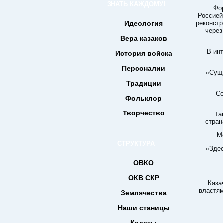
ЗНАТЬ КАЖДОМУ!
Фо
Россией
Идеология
реконстр
через
Вера казаков
В инт
История войска
Персоналии
«Суще
Традиции
Со
Фольклор
Творчество
Та
стран
М
СТРУКТУРА
«Здес
ОВКО
ОКВ СКР
Каза
властям
Землячества
Наши станицы
Кадеты