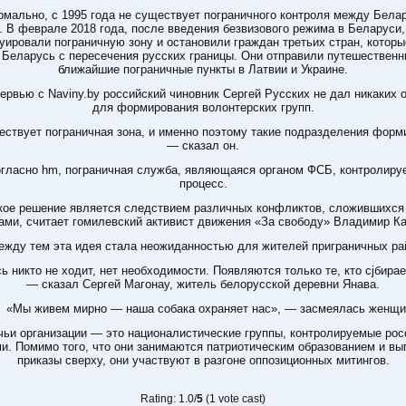
рмально, с 1995 года не существует пограничного контроля между Бела
. В феврале 2018 года, после введения безвизового режима в Беларуси,
уировали пограничную зону и остановили граждан третьих стран, котор
 Беларусь с пересечения русских границы. Они отправили путешественн
ближайшие пограничные пункты в Латвии и Украине.
ервью с Naviny.by российский чиновник Сергей Русских не дал никаких 
для формирования волонтерских групп.
ствует пограничная зона, и именно поэтому такие подразделения форм
— сказал он.
гласно hm, пограничная служба, являющаяся органом ФСБ, контролируе
процесс.
кое решение является следствием различных конфликтов, сложившихся
ами, считает гомилевский активист движения «За свободу» Владимир К
ежду тем эта идея стала неожиданностью для жителей приграничных ра
ь никто не ходит, нет необходимости. Появляются только те, кто cjбирае
— сказал Сергей Магонау, житель белорусской деревни Янава.
«Мы живем мирно — наша собака охраняет нас», — засмеялась женщи
чьи организации — это националистические группы, контролируемые ро
и. Помимо того, что они занимаются патриотическим образованием и в
приказы сверху, они участвуют в разгоне оппозиционных митингов.
Rating: 1.0/
5
(1 vote cast)