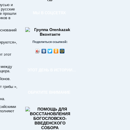
СкР
русью и
 русские
МЫ В СОЦСЕТЯХ
ые прошли
иков в
оснований
ируются»,
Поделиться ссылкой:
т этот
 между
ЭТОТ ДЕНЬ В ИСТОРИИ…
ацюра.
йонов.
т грибы »,
ОБРАТИТЕ ВНИМАНИЕ
на.
ссийскими
ыполняют