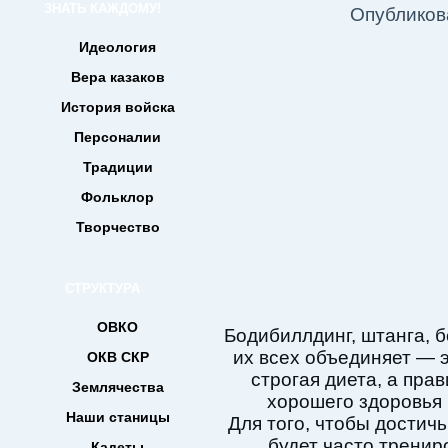
ЗНАТЬ КАЖДОМУ!
Опубликов
Идеология
Вера казаков
История войска
Персоналии
Традиции
Фольклор
Творчество
СТРУКТУРА
ОВКО
Бодибиллдинг, штанга, б
их всех объединяет — 
ОКВ СКР
строгая диета, а пра
Землячества
хорошего здоровья
Наши станицы
Для того, чтобы достич
будет часто тренир
Кадеты