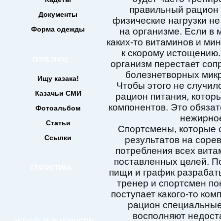
правильный рацион 
Документы
физические нагрузки не
Форма одежды
на организме. Если в 
каких-то витаминов и мин
к скорому истощению.
ПОЛЕЗНОЕ
организм перестает соп
болезнетворных микр
Ищу казака!
Чтобы этого не случил
Казачьи СМИ
рацион питания, котор
компонентов. Это обяза
Фотоальбом
нежирное
Статьи
Спортсмены, которые 
Ссылки
результатов на соре
потребления всех вита
поставленных целей. П
СТАТИСТИКА
пищи и график разрабат
тренер и спортсмен по
поступает какого-то ком
рацион специальные
восполняют недост