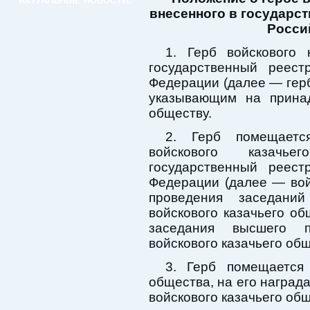
АКТУАЛЬНЫЕ НОВОСТИ:
внесенного в государс
Росси
1. Герб войскового 
государственный реест
Федерации (далее — гер
указывающим на принад
обществу.
2. Герб помещаетс
войскового казачь
государственный реест
Федерации (далее — вой
проведения заседани
войскового казачьего об
заседания высшего пр
войскового казачьего об
3. Герб помещается 
общества, на его награда
войскового казачьего об