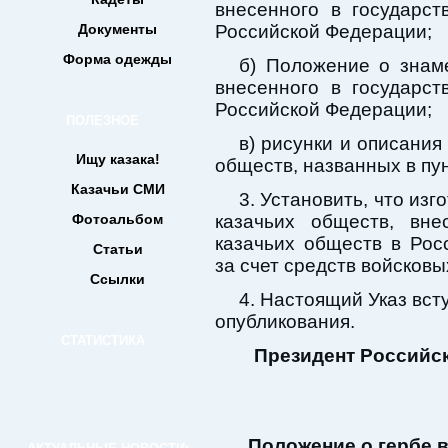
внесенного в государс
Документы
Российской Федерации;
Форма одежды
б) Положение о знаме
внесенного в государс
Российской Федерации;
ПОЛЕЗНОЕ
в) рисунки и описания
Ищу казака!
обществ, названных в пун
Казачьи СМИ
3. Установить, что из
Фотоальбом
казачьих обществ, вне
казачьих обществ в Рос
Статьи
за счет средств войсковы
Ссылки
4. Настоящий Указ вст
опубликования.
СТАТИСТИКА
Президент Российс
Положение о гербе 