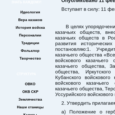
Опубликовано 11 февр
ЗНАТЬ КАЖДОМУ!
Вступает в силу: 11 фе
Идеология
Вера казаков
В целях упорядочения
История войска
казачьих обществ, вне
Персоналии
казачьих обществ в Ро
Традиции
развития исторических
постановляю:1. Учред
Фольклор
казачьего общества «Все
Творчество
войскового казачьего 
казачьего общества, За
общества, Иркутского
СТРУКТУРА
Кубанского войскового 
войскового казачьего 
ОВКО
казачьего общества, Терс
ОКВ СКР
Уссурийского войскового
Землячества
2. Утвердить прилагае
Наши станицы
а) Положение о герб
Кадеты