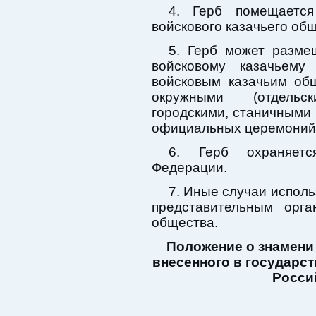
4. Герб помещаетс
войскового казачьего об
5. Герб может разме
войсковому казачьему
войсковым казачьим об
окружными (отдельс
городскими, станичными
официальных церемоний 
6. Герб охраняетс
Федерации.
7. Иные случаи испол
представительным орга
общества.
Положение о знамени 
внесенного в государс
Росси