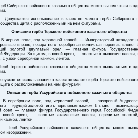
Сибирского войскового казачьего общества может выполняться в од
ии.
скается использование в качестве малого герба Сибирского в
 общества щита с расположенными на нем фигурами.
Описание герба Терского войскового казачьего общества
рном поле, под червленой главой, — Императорский штандарт н
ревязью вправо, поверх него -серебряная волнистая перевязь влево.
щий золотой двуглавый орел — главная фигура Государственн
й Федерации. За щитом, в косой крест, — золотые атаманские насеки,
, с узкой серебряной каймой, лентой.
Терского войскового казачьего общества может выполняться в од
ии.
кается использование в качестве малого герба Терского войскового 
 щита с расположенными на нем фигурами.
Описание герба Уссурийского войскового казачьего общества
ребряном поле, под червленой главой, — лазоревый Андреевск
его — идущий золотой тигр с червленым языком. В главе — возникающ
й орел — главная фигура Государственного герба Российской Феде
 косой крест, — золотые атаманские насеки, перевитые золотой
й каймой, лентой.
 Уссурийского войскового казачьего общества может выпол
ом изображении.