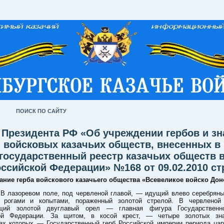
ПОИСК ПО САЙТУ
 Президента РФ «Об учреждении гербов и з
войсковых казачьих обществ, внесенных в
государственный реестр казачьих обществ 
ссийской Федерации» №168 от 09.02.2010 ст
ание герба войскового казачьего общества «Всевеликое войско Дон
оревом поле, под червленой главой, — идущий влево серебряны
 рогами и копытами, пораженный золотой стрелой. В червлено
щий золотой двуглавый орел — главная фигура Государственн
ой Федерации. За щитом, в косой крест, — четыре золотых зн
ах которых — Государственный герб Российской империи периода цар