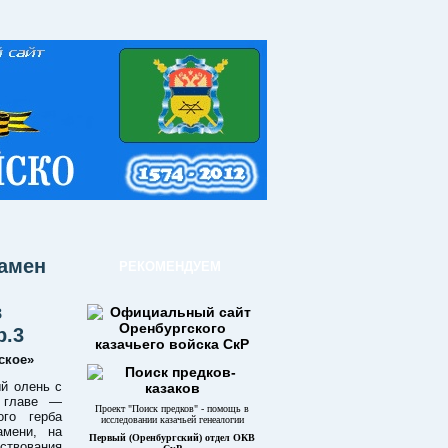
намен
РЕКОМЕНДУЕМ
в
р.3
ское»
й олень с
й главе —
Проект "Поиск предков" - помощь в
ого герба
исследовании казачьей генеалогии
амени, на
Первый (Оренбургский) отдел ОКВ
ствования