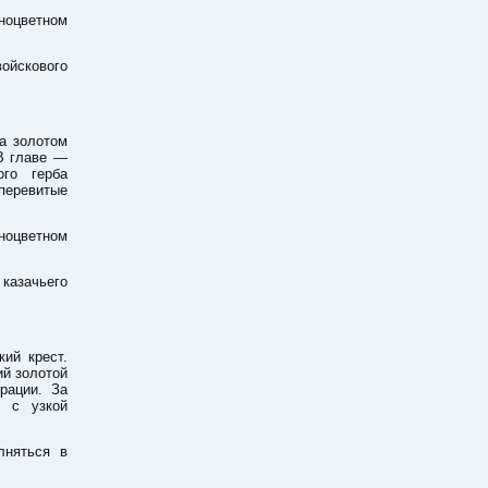
ноцветном
ойскового
а золотом
 В главе —
ого герба
 перевитые
ноцветном
казачьего
ий крест.
ий золотой
рации. За
, с узкой
няться в