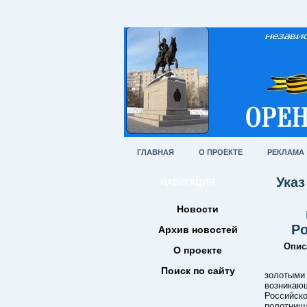
ГЛАВНАЯ
О ПРОЕКТЕ
РЕКЛАМА
Указ
НАВИГАЦИЯ
Новости
Ро
Архив новостей
Опис
О проекте
В лаз
Поиск по сайту
золотыми
возникаю
Российск
полотнищ