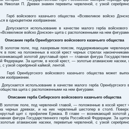
ра Николая П. Древки знамен перевиты червленой, с узкой серебряно
 войскового казачьего общества «Всевеликое войско Донско
ся в одноцветном изображении.
скается использование в качестве малого герба войскового к
«Всевеликое войско Донское» щита с расположенными на нем фигурами
Описание герба Оренбургского войскового казачьего общества
лотом поле, под лазоревым поясом, поддерживающим червленую
ук в пояс на положенных в косой крест черных стрелах наконечниками
возникающий золотой двуглавый орел — главная фигура Государственн
й Федерации. За щитом, в косой крест, — золотые атаманские насеки,
, с узкой серебряной каймой, лентой.
 Оренбургского войскового казачьего общества может выпол
ом изображении.
кается использование в качестве малого герба Оренбургского в
 общества щита с расположенными на нем фигурами.
Описание герба Сибирского войскового казачьего общества
отом поле, под червленой главой, — положенные в косой крест 
на черных древках, и на них червленый шестопер в столб. Повер
 круглый щит с профилем Ермака. В главе — возникающий золотой 
авная фигура Государственного герба Российской Федерации. За щито
 золотые атаманские насеки, перевитые червленой, с узкой серебряно