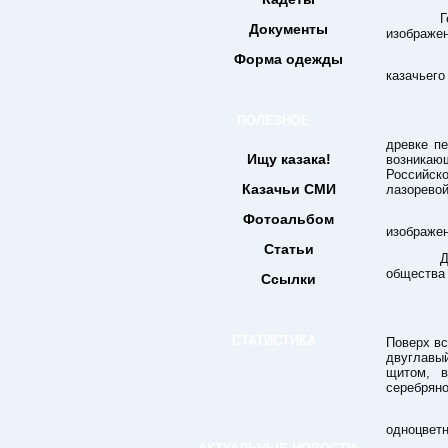
Герб 
Документы
изображен
Форма одежды
Допу
казачьего
ПОЛЕЗНОЕ
В че
древке пе
Ищу казака!
возникаю
Российско
Казачьи СМИ
лазоревой
Герб 
Фотоальбом
изображен
Статьи
Допус
общества
Ссылки
В се
СТАТИСТИКА
Поверх вс
двуглавы
щитом, в
серебряно
Герб
одноцветн