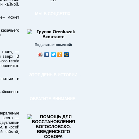
СкР
й каймой,
МЫ В СОЦСЕТЯХ
е» может
азачьего
.
Поделиться ссылкой:
 главу, —
 вверх. В
ого герба
 перевитые
ЭТОТ ДЕНЬ В ИСТОРИИ…
няться в
ойскового
ОБРАТИТЕ ВНИМАНИЕ
червленые
х всего —
двуглавый
м, в косой
й каймой,