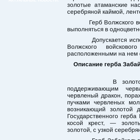
АКТУАЛЬНЫЕ НОВОСТИ:
золотые атаманские нас
серебряной каймой, лент
Герб Волжского войс
выполняться в одноцвет
Допускается исполь
Волжского войсково
расположенными на нем 
Описание герба Забай
В золотом поле
поддерживающим чер
червленый дракон, пор
пучками червленых мол
возникающий золотой 
Государственного герба
косой крест, — золот
золотой, с узкой серебря