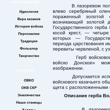
ЗНАТЬ КАЖДОМУ!
В лазоревом поле, 
влево серебряный олен
Идеология
пораженный золотой 
Вера казаков
возникающий золотой 
История войска
Государственного герба
косой крест, — четыре
Персоналии
которых — Государст
Традиции
периода царствования и
Фольклор
перевиты червленой, с у
Творчество
Герб войскового к
войско Донское» мож
изображении.
СТРУКТУРА
Допускается исполь
ОВКО
войскового казачьего об
щита с расположенными 
ОКВ СКР
Землячества
Описание герба Во
Наши станицы
В лазоревом пол
Кадеты