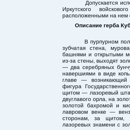
Допускается исполь
Иркутского войсково
расположенными на нем 
Описание герба Ку
В пурпурном поле, 
зубчатая стена, муров
башнями и открытыми м
из-за стены, выходят зол
— два серебряных бунч
навершиями в виде копь
главе — возникающий 
фигура Государственно
щитом — лазоревый шта
двуглавого орла, на золо
золотой бахромой и ки
лавровом венке — венз
сторонам, за щитом,
лазоревых знамени с зо