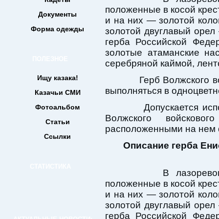
положенные в косой крес
Документы
и на них — золотой коло
Форма одежды
золотой двуглавый орел
герба Российской Феде
золотые атаманские нас
ПОЛЕЗНОЕ
серебряной каймой, лент
Ищу казака!
Герб Волжского войс
выполняться в одноцвет
Казачьи СМИ
Допускается исполь
Фотоальбом
Волжского войсково
Статьи
расположенными на нем 
Ссылки
Описание герба Ени
СТАТИСТИКА
В лазоревом пол
положенные в косой крес
и на них — золотой коло
золотой двуглавый орел
герба Российской Феде