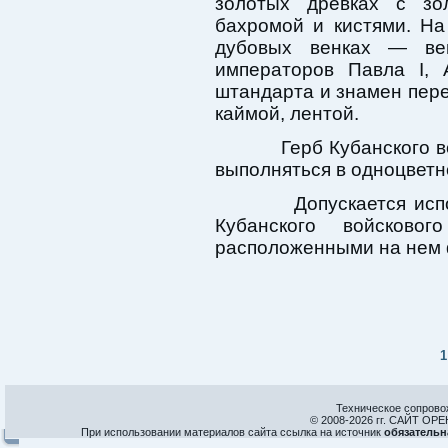
золотых древках с зо
бахромой и кистями. Н
дубовых венках — вен
императоров Павла I, 
штандарта и знамен пере
каймой, лентой.
Герб Кубанского вой
выполняться в одноцвет
Допускается исполь
Кубанского войсково
расположенными на нем 
1
Техническое сопрово
© 2008-
2026 гг. САЙТ О
При использовании материалов сайта ссылка на источник
обязательн