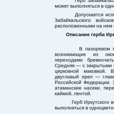
Герб Забайкальског
может выполняться в од
Допускается исполь
Забайкальского войск
расположенными на нем 
Описание герба Ир
В лазоревом поле,
возникающие из окон
переходами бревенча
Средняя — с закрытыми 
церковной маковкой.
двуглавый орел — глав
Российской Федерации. 
атаманские насеки, пер
каймой, лентой.
Герб Иркутского вой
выполняться в одноцвет