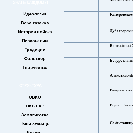
ЗНАТЬ КАЖДОМУ!
Идеология
Кемеровское 
Вера казаков
Дубоссарский
История войска
Персоналии
Балтийский 
Традиции
Фольклор
Бугурусланс
Творчество
Александрий
СТРУКТУРА
Резервное ка
ОВКО
Верное Каза
ОКВ СКР
Землячества
Сайт станиц
Наши станицы
Кадеты