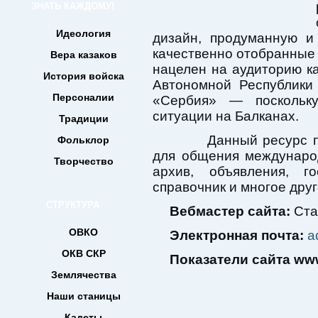
ЗНАТЬ КАЖДОМУ!
Идеология
дизайн, продуманную и
качественно отобранные 
Вера казаков
нацелен на аудиторию ка
История войска
Автономной Республики
Персоналии
«Сербия» — поскольк
ситуации на Балканах.
Традиции
Данный ресурс пре
Фольклор
для общения международ
Творчество
архив, объявления, го
справочник и многое друг
СТРУКТУРА
Вебмастер сайта:
Ста
ОВКО
Электронная почта:
a
ОКВ СКР
Показатели сайта www.
Землячества
Наши станицы
Кадеты