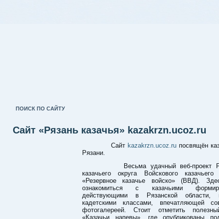
ПОИСК ПО САЙТУ
Сайт «Рязань казачья» kazakrzn.ucoz.ru
Сайт
kazakrzn.ucoz.ru
посвящён каз
Рязани.
Весьма удачный веб-проект Ря
казачьего округа Войскового казачьего
«Резервное казачье войско» (ВВД). Зд
ознакомиться с казачьими формиро
действующими в Рязанской области, к
кадетскими классами, впечатляющей со
фотогалереей. Стоит отметить полезны
«Казачьи напевы», где опубликованы по