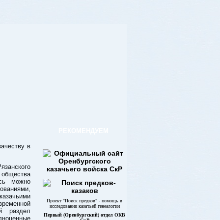
РЕКОМЕНДУЕМ
ачеству в
занского
 общества
есь можно
ваниями,
азачьими
Проект "Поиск предков" - помощь в
временной
исследовании казачьей генеалогии
й раздел
Первый (Оренбургский) отдел ОКВ
лноценные