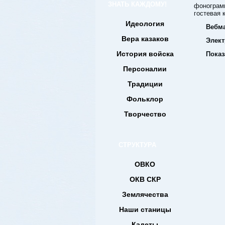
ЗНАТЬ КАЖДОМУ!
фонограм
гостевая к
Идеология
Вебма
Вера казаков
Элект
История войска
Показ
Персоналии
Традиции
Фольклор
Творчество
СТРУКТУРА
ОВКО
ОКВ СКР
Землячества
Наши станицы
Кадеты