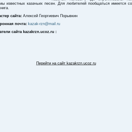
мы известных казачьих песен. Для любителей пообщаться имеется со
нига.
стер сайта:
Алексей Георгиевич Порывкин
ронная почта:
kazak-rzn@mail.ru
атели сайта kazakrzn.ucoz.ru :
Перейти на сайт kazakrzn.ucoz.ru