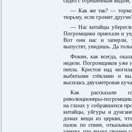
сидел с отрешённым видом, 
— Как же так? — тормо
тюрьму, если громят другие
— Нас китайцы уберегли
Погромщики приехали и уед
Вот они нас и заперли, 
выпустят, увидишь. Да тол
Фокин, как всегда, оказ
недели. Погромщиков уже и
пепла. Крестов над могила
выбитыми стёклами и вы
высилась двухметровая куча
Как рассказали со
революционеры-погромщики 
на глазах у собравшихся п
китайцы, уйгуры и дунган
домах вещи из церкви, чт
палок по спине, отказывал
уверял, что видел своими г