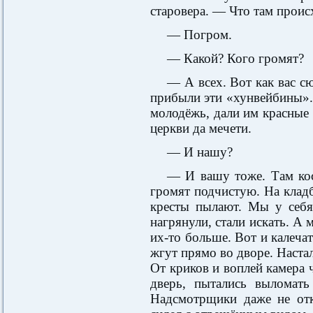
старовера. — Что там проис
— Погром.
— Какой? Кого громят?
— А всех. Вот как вас сю
прибыли эти «хунвейбины».
молодёжь, дали им красные 
церкви да мечети.
— И нашу?
— И вашу тоже. Там кос
громят подчистую. На клад
кресты пылают. Мы у себя
нагрянули, стали искать. А
их-то больше. Вот и калеча
жгут прямо во дворе. Настал
От криков и воплей камера 
дверь, пытались выломать
Надсмотрщики даже не отк