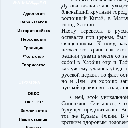
ЗНАТЬ КАЖДОМУ!
Дутова казаки стали уходит
ближайший крупный город,
Идеология
восточный Китай, в Мань
Вера казаков
город Харбин.
Икону перевезли в русс
История войска
оставался при церкви, был
Персоналии
священникам. К нему, как
Традиции
негласного хранителя ико
решили увезти вместе со з
Фольклор
собой в Харбин ещё и Таб
Творчество
как уж ему удалось убедить
русской церкви, но факт ос
но и Лян Ган хорошо зап
СТРУКТУРА
русской церкви вплоть до ш
ОВКО
К ней, этой уникально
ОКВ СКР
Синьцзяне. Считалось, что
будущее предсказывает. Вп
Землячества
тот же Кузьма Фокин. В 
Наши станицы
крепким здоровым человек
Кадеты