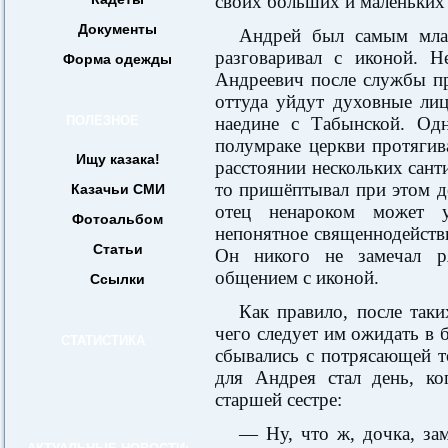
своих больших и маленьких 
Документы
Андрей был самым мла
разговаривал с иконой. Н
Форма одежды
Андреевич после службы пр
оттуда уйдут духовные лиц
ПОЛЕЗНОЕ
наедине с Табынской. Од
полумраке церкви протягив
Ищу казака!
расстоянии нескольких сант
то пришёптывал при этом де
Казачьи СМИ
отец ненароком может у
Фотоальбом
непонятное священнодействи
Статьи
Он никого не замечал р
общением с иконой.
Ссылки
Как правило, после таки
чего следует им ожидать в 
СТАТИСТИКА
сбывались с потрясающей 
для Андрея стал день, ко
старшей сестре:
— Ну, что ж, дочка, за