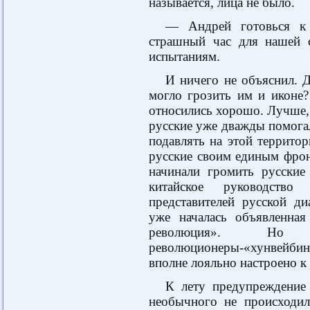
называется, лица не было.
— Андрей готовься к
страшный час для нашей с
испытаниям.
И ничего не объяснил. Д
могло грозить им и иконе?
относились хорошо. Лучше, 
русские уже дважды помог
подавлять на этой террито
русские своим единым фрон
начинали громить русские
китайское руководств
представителей русской д
уже началась объявленная
революция». Н
революционеры-«хунвейбины
вполне лояльно настроено 
К лету предупреждение 
необычного не происходил