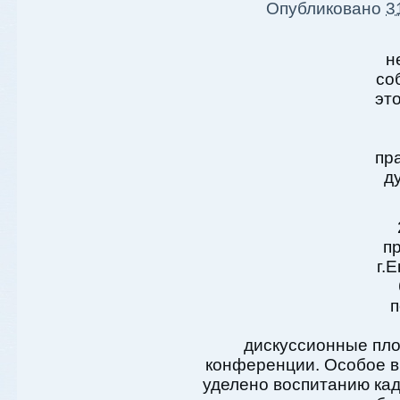
Опубликовано
3
н
со
эт
пр
д
п
г.
п
дискуссионные пло
конференции. Особое в
уделено воспитанию кад