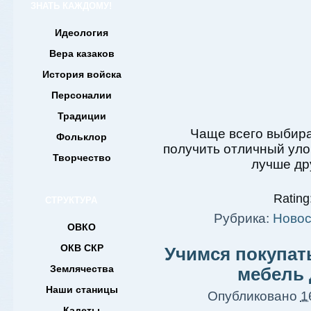
ЗНАТЬ КАЖДОМУ!
Идеология
Вера казаков
История войска
Персоналии
Традиции
Чаще всего выбир
Фольклор
получить отличный уло
Творчество
лучше др
Rating:
СТРУКТУРА
Рубрика:
Новос
ОВКО
ОКВ СКР
Учимся покупа
Землячества
мебель 
Наши станицы
Опубликовано
1
Кадеты