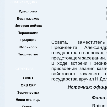
ЗНАТЬ КАЖДОМУ!
Идеология
Вера казаков
История войска
Персоналии
Традиции
Совета, заместител
Президента Алексан
Фольклор
государства о вопросах,
Творчество
предстоящем заседании.
В ходе встречи Презид
присвоении звания каза
СТРУКТУРА
войскового казачьего
ОВКО
государства вручил Н.До
ОКВ СКР
Источник: офиц
Землячества
Фото 
Наши станицы
Rating:
Кадеты