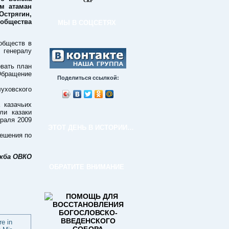
СкР
ем атаман
Острягин,
 общества
МЫ В СОЦСЕТЯХ
обществ в
 генералу
вать план
Обращение
Поделиться ссылкой:
уховского
 казачьих
ли казаки
враля 2009
ЭТОТ ДЕНЬ В ИСТОРИИ…
решения по
ужба ОВКО
ОБРАТИТЕ ВНИМАНИЕ