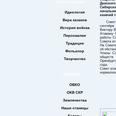
ЗНАТЬ КАЖДОМУ!
Донского
Сибирско
начальни
Идеология
казачий 
Вера казаков
Совет
сентябре
История войска
Виктору 
Атаману 
Персоналии
работы С
Совета ат
Традиции
На Совет
об обстан
Фольклор
Члены Со
обществ 
Творчество
Оренбургс
года.
Совет ата
нормализа
СТРУКТУРА
ОВКО
ОКВ СКР
Землячества
Наши станицы
Кадеты