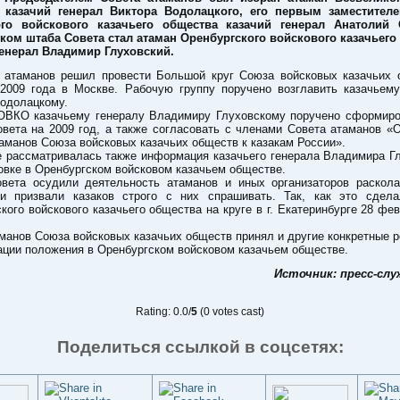
 казачий генерал Виктора Водолацкого, его первым заместител
го войскового казачьего общества казачий генерал Анатолий 
ком штаба Совета стал атаман Оренбургского войскового казачьего
генерал Владимир Глуховский.
 атаманов решил провести Большой круг Союза войсковых казачьих 
 2009 года в Москве. Рабочую группу поручено возглавить казачьему
Водолацкому.
ОВКО казачьему генералу Владимиру Глуховскому поручено сформиро
овета на 2009 год, а также согласовать с членами Совета атаманов «
аманов Союза войсковых казачьих обществ к казакам России».
е рассматривалась также информация казачьего генерала Владимира Гл
овке в Оренбургском войсковом казачьем обществе.
вета осудили деятельность атаманов и иных организаторов раскола
и призвали казаков строго с них спрашивать. Так, как это сдела
кого войскового казачьего общества на круге в г. Екатеринбурге 28 фе
манов Союза войсковых казачьих обществ принял и другие конкретные 
ции положения в Оренбургском войсковом казачьем обществе.
Источник: пресс-сл
Rating: 0.0/
5
(0 votes cast)
Поделиться ссылкой в соцсетях: