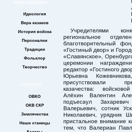
ЗНАТЬ КАЖДОМУ!
Идеология
Вера казаков
Учредителями кон
История войска
региональное отдел
Персоналии
благотворительный фон
Традиции
«Гостиный двор» и Город
«Славянское», Оренбург
Фольклор
церемонии награжден
Творчество
редактор
«Гостиного дво
Юрьевна Кожевников
присутствовали пред
СТРУКТУРА
казачества: войсково
Алёхин Валентин Алек
ОВКО
подъесаул Захаревич
ОКВ СКР
Валерьевич, сотник Ус
Землячества
Николаевич, урядник Ш
пристальное внимание к
Наши станицы
тем, что Валериан Пав
Кадеты