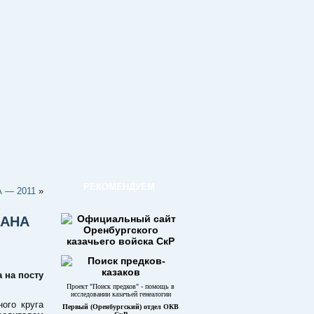
РЕКОМЕНДУЕМ
 — 2011
»
МАНА
 на посту
Проект "Поиск предков" - помощь в
исследовании казачьей генеалогии
ного круга
Первый (Оренбургский) отдел ОКВ