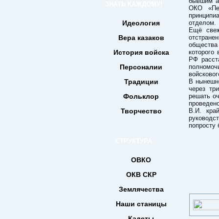
бывшим а
ЗНАТЬ КАЖДОМУ!
ОКО «Пе
принципи
Идеология
отделом.
Ещё свеж
Вера казаков
отстране
общества
История войска
которого 
РФ расст
Персоналии
полномоч
войсковог
Традиции
В нынешне
через тр
Фольклор
решать оч
проведен
Творчество
В.И. кра
руководс
попросту 
СТРУКТУРА
ОВКО
ОКВ СКР
Землячества
Наши станицы
Кадеты