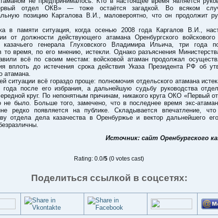
таманом не предпринималось. Кто в настоящее время является руко
рвый отдел ОКВ» — тоже остаётся загадкой. Во всяком случ
альную позицию Каргалова В.И., маловероятно, что он продолжит ру
а в памяти ситуация, когда осенью 2008 года Каргалов В.И., нас
нии от должности действующего атамана Оренбургского войскового 
 казачьего генерала Глуховского Владимира Ильича, три года п
в то время, по его мнению, истекли. Однако разъяснения Министерст
авили всё по своим местам: войсковой атаман продолжал осуществ
ия вплоть до истечения срока действия Указа Президента РФ об ут
о атамана.
й ситуации всё гораздо проще: полномочия отдельского атамана исте
и года после его избрания, а дальнейшую судьбу руководства отде
ередной круг. По непонятным причинам, никакого круга ОКО «Первый 
о не было. Больше того, замечено, что в последнее время экс-атаман
йне редко появляется на публике. Складывается впечатление, чт
тву отдела дела казачества в Оренбуржье и вектор дальнейшего его
безразличны.
Источник: сайт Оренбургского к
Rating: 0.0/
5
(0 votes cast)
Поделиться ссылкой в соцсетях: