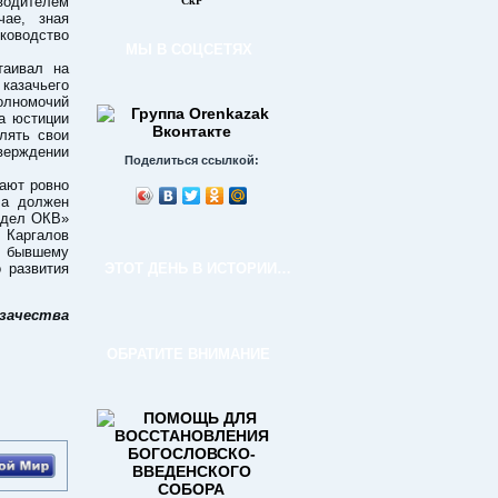
водителем
СкР
ае, зная
ководство
МЫ В СОЦСЕТЯХ
таивал на
казачьего
олномочий
ва юстиции
лять свои
верждении
Поделиться ссылкой:
кают ровно
ла должен
отдел ОКВ»
 Каргалов
о бывшему
 развития
ЭТОТ ДЕНЬ В ИСТОРИИ…
азачества
ОБРАТИТЕ ВНИМАНИЕ