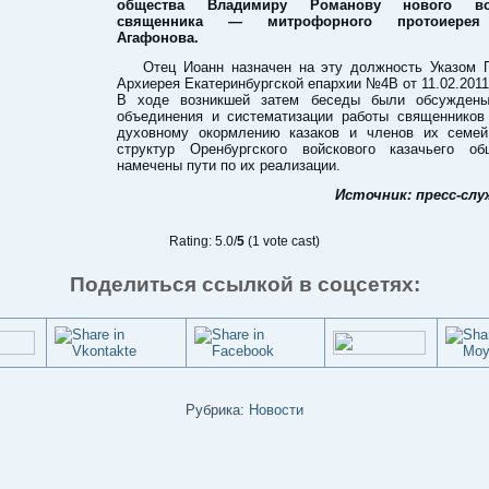
общества Владимиру Романову нового вой
священника — митрофорного протоиерея
Агафонова.
Отец Иоанн назначен на эту должность Указом 
Архиерея Екатеринбургской епархии №4В от 11.02.2011 
В ходе возникшей затем беседы были обсуждены
объединения и систематизации работы священнико
духовному окормлению казаков и членов их семей
структур Оренбургского войскового казачьего о
намечены пути по их реализации.
Источник: пресс-сл
Rating: 5.0/
5
(1 vote cast)
Поделиться ссылкой в соцсетях:
Рубрика:
Новости