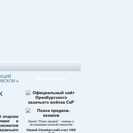
ЗАЦИЙ
РЕКОМЕНДУЕМ
ОВСКОМ
»
К
й епархии
илами и
Проект "Поиск предков" - помощь в
исследовании казачьей генеалогии
овожилов
казачьего
Первый (Оренбургский) отдел ОКВ