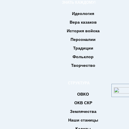
ЗНАТЬ КАЖДОМУ!
Идеология
Вера казаков
История войска
Персоналии
Традиции
Фольклор
Творчество
СТРУКТУРА
ОВКО
ОКВ СКР
Землячества
Наши станицы
Кадеты