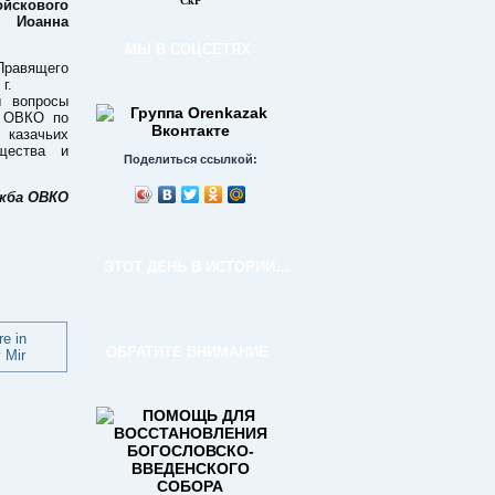
СкР
скового
 Иоанна
МЫ В СОЦСЕТЯХ
Правящего
г.
 вопросы
в ОВКО по
 казачьих
бщества и
Поделиться ссылкой:
ужба ОВКО
ЭТОТ ДЕНЬ В ИСТОРИИ…
ОБРАТИТЕ ВНИМАНИЕ