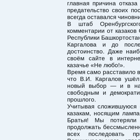
главная причина отказа
предательство своих по
всегда оставался чиновн
В штаб Оренбургско
комментарии от казаков 
Республики Башкортостан
Каргалова и до посл
достоинство. Даже наи
своём сайте в интерне
казачье «Не любо!».
Время само расставило в
что В.И. Каргалов ушёл
новый выбор — и в наш
свободным и демократи
прошлого.
Учитывая сложившуюся 
казакам, носящим лампа
Братья! Мы потеряли
продолжать бессмыслен
всех последовать пр