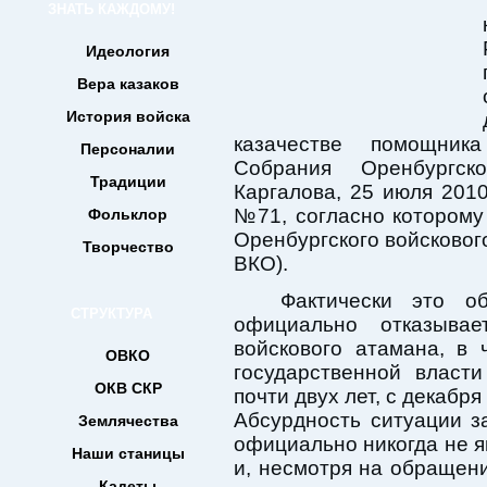
ЗНАТЬ КАЖДОМУ!
Идеология
Вера казаков
История войска
казачестве помощника
Персоналии
Собрания Оренбургск
Традиции
Каргалова, 25 июля 2010
№71, согласно которому
Фольклор
Оренбургского войсковог
Творчество
ВКО).
Фактически это об
СТРУКТУРА
официально отказыва
войскового атамана, в 
ОВКО
государственной власт
ОКВ СКР
почти двух лет, с декабря
Абсурдность ситуации за
Землячества
официально никогда не 
Наши станицы
и, несмотря на обращен
Кадеты