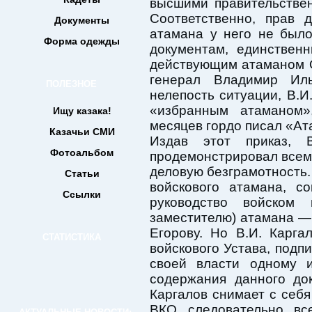
высшими правительстве
Соответственно, прав 
Документы
атамана у него не было
Форма одежды
документам, единствен
действующим атаманом О
генерал Владимир Иль
ПОЛЕЗНОЕ
нелепость ситуации, В.И
«избранным атаманом»
Ищу казака!
месяцев гордо писал «А
Казачьи СМИ
Издав этот приказ, 
Фотоальбом
продемонстрировал всем
деловую безграмотность. 
Статьи
войскового атамана, с
Ссылки
руководство войском
заместителю) атамана — 
Егорову. Но В.И. Карг
СТАТИСТИКА
войскового Устава, подп
своей власти одному и
содержания данного док
Каргалов снимает с себ
ВКО, следовательно, в