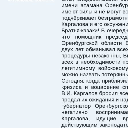
АКТУАЛЬНЫЕ НОВОСТИ:
имени атамана Оренбур
имеют силы и не могут в
подчёркивает безграмотн
Каргалова и его окружени
Братья-казаки! В очере
что помощник председ
Оренбургской области 
двух лет обманывал всех
процедуры незаконны, 
всех в необходимости п
легитимному войсковом
можно назвать потерянны
Сегодня, когда приблизи
кризиса и воцарение сп
В.И. Каргалов бросил вс
предал их ожидания и н
губернатор Оренбургск
негативно восприним
Каргалова, идущие в
действующим законодате