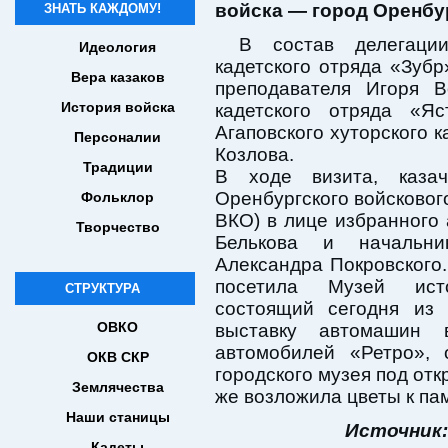
войска — город Оренбур
ЗНАТЬ КАЖДОМУ!
В состав делегации
Идеология
кадетского отряда «Зубр
Вера казаков
преподавателя Игоря В
История войска
кадетского отряда «Я
Агаповского хуторского 
Персоналии
Козлова.
Традиции
В ходе визита, казач
Оренбургского войсковог
Фольклор
ВКО) в лице избранного
Творчество
Белькова и начальни
Александра Покровского.
посетила Музей исто
СТРУКТУРА
состоящий сегодня из 
ОВКО
выставку автомашин 
автомобилей «Ретро», 
ОКВ СКР
городского музея под отк
Землячества
же возложила цветы к па
Наши станицы
Источник:
Кадеты