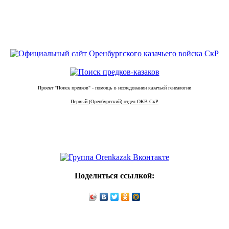
Проект "Поиск предков" - помощь в исследовании казачьей генеалогии
Первый (Оренбургский) отдел ОКВ СкР
Поделиться ссылкой: