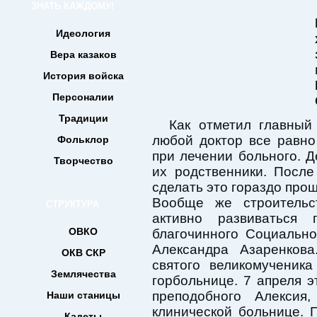
ЗНАТЬ КАЖДОМУ!
Идеология
Вера казаков
История войска
Персоналии
Традиции
Как отметил главный
любой доктор все равн
Фольклор
при лечении больного. Д
Творчество
их родственники. После
сделать это гораздо прощ
Вообще же строительс
СТРУКТУРА
активно развиваться
ОВКО
благочинного Социальн
Александра Азаренков
ОКВ СКР
святого великомученик
Землячества
горбольнице. 7 апреля э
преподобного Алексия
Наши станицы
клинической больнице. 
Кадеты