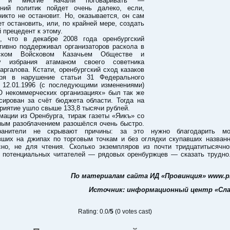
я, и многие начали поговаривать —
тний политик пойдет очень далеко, если,
никто не остановит. Но, оказывается, он сам
т остановить, или, по крайней мере, создать
 прецедент к этому.
, что в декабре 2008 года оренбургский
тивно поддерживал организаторов раскола в
гском Войсковом Казачьем Обществе и
ру избрания атаманом своего советника
аргалова. Кстати, оренбургский сход казаков
ря в нарушение статьи 31 Федерального
т 12.01.1996 (с последующими изменениями)
 некоммерческих организациях» был так же
сирован за счёт бюджета области. Тогда на
риятие ушло свыше 133,8 тысячи рублей.
ации из Оренбурга, тираж газеты «Яикъ» со
ным разоблачением разошёлся очень быстро.
ранители не скрывают причины: за это нужно благодарить мо
вших на джипах по торговым точкам и без оглядки скупавших названн
сно, не для чтения. Сколько экземпляров из почти тридцатитысячно
 потенциальных читателей — рядовых оренбуржцев — сказать трудно.
По материалам сайта ИД «Провинция» www.pr
Источник: информационный центр «Сла
Rating: 0.0/
5
(0 votes cast)