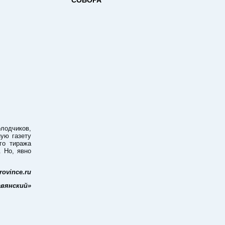
лодчиков,
ую газету
го тиража
 Но, явно
ovince.ru
вянский»