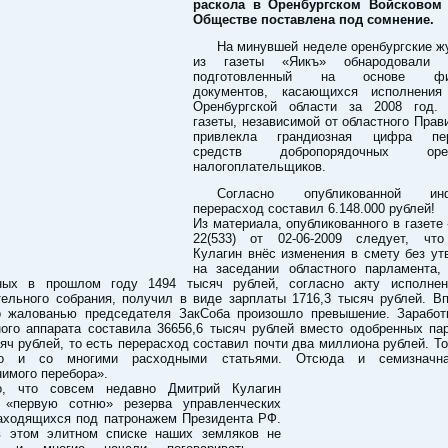
раскола в Оренбургском Войсковом
Обществе поставлена под сомнение.
На минувшей неделе оренбургские ж
из газеты «Яикъ» обнародовали м
подготовленный на основе фин
документов, касающихся исполнени
Оренбургской области за 2008 год.
газеты, независимой от областного Прав
привлекла грандиозная цифра пер
средств добропорядочных орен
налогоплательщиков.
Согласно опубликованной инф
перерасход составил 6.148.000 рублей!
Из материала, опубликованного в газет
22(533) от 02-06-2009 следует, чт
Кулагин внёс изменения в смету без ут
на заседании областного парламента,
ных в прошлом году 1494 тысяч рублей, согласно акту исполне
тельного собрания, получил в виде зарплаты 1716,3 тысяч рублей. Вп
о жалованью председателя ЗакСоба произошло превышение. Заработ
ного аппарата составила 36656,6 тысяч рублей вместо одобренных па
яч рублей, то есть перерасход составил почти два миллиона рублей. Т
ло и со многими расходными статьями. Отсюда и семизначн
имого перебора».
о, что совсем недавно Дмитрий Кулагин
«первую сотню» резерва управленческих
находящихся под патронажем Президента РФ.
 этом элитном списке наших земляков не