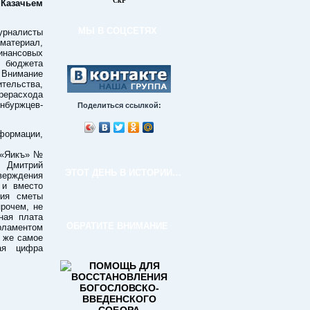
СкР
 Казачьем
МЫ В СОЦСЕТЯХ
урналисты
атериал,
ансовых
я бюджета
 Внимание
ительства,
ерасхода
буржцев-
Поделиться ссылкой:
ормации,
е «Яикъ» №
о Дмитрий
ЭТОТ ДЕНЬ В ИСТОРИИ…
верждения
 и вместо
ния сметы
рочем, не
ная плата
ОБРАТИТЕ ВНИМАНИЕ
рламентом
о же самое
ая цифра