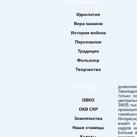
ЗНАТЬ КАЖДОМУ!
Идеология
Вера казаков
История войска
Персоналии
Традиции
Фольклор
Творчество
дозволен
СТРУКТУРА
Законода
только п
ОВКО
централь
34835 тыс
ОКВ СКР
произош
«необъясн
Землячества
Интересн
вошёл в 
Наши станицы
кадров, 
Больше в
Кадеты