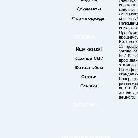
значитс
сорокале
Документы
конечно, 
себя може
Форма одежды
серьезный
Напомним
спикер ак
Оренбур
ПОЛЕЗНОЕ
процеду
Виктора К
13 декаб
Ищу казака!
закона о
№7-ФЗ «О
Казачьи СМИ
профинан
это мероп
Фотоальбом
По информ
скандаль
Статьи
Распрост
разъезжа
Ссылки
оптом. Я
дошли до
немного.
СТАТИСТИКА