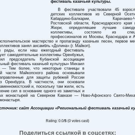
фестиваль казачьей культуры.
В фестивале участвовали 45 взрос
детских коллективов из Северной Осети
Кабардино-Балкарии, Карачаево-Че
Ростовской области, Краснодарского края 
Жюри, определявшее лучшие самоде
коллективы, состояло из специа
профессионалов из Москвы, Краснодара и А
исполнительское мастерство и пропаганду казачьих песен, первое ме
оллективов занял ансамбль «Долина» (г. Майкоп).
 рады, если наш ежегодный фестиваль
сует самодеятельные коллективы Оренбужья,
ил председатель Кубанской ассоциации
льный фестиваль казачьей культуры» Михаил
. — Тем более, что некоторые станицы в
ой части Майкопского района основывали
направленные для защиты рубежей России
з Оренбурга. В частности, они основали
аменномостский и, поскольку там жили, есть
ение сил в основание одного из заметных и
ых монастырей на Северном Кавказе — Ново-Афонского Свято-Миха
 монастыря.
сточник: сайт Ассоциации «Региональный фестиваль казачьей 
Rating: 0.0/
5
(0 votes cast)
Поделиться ссылкой в соцсетях: