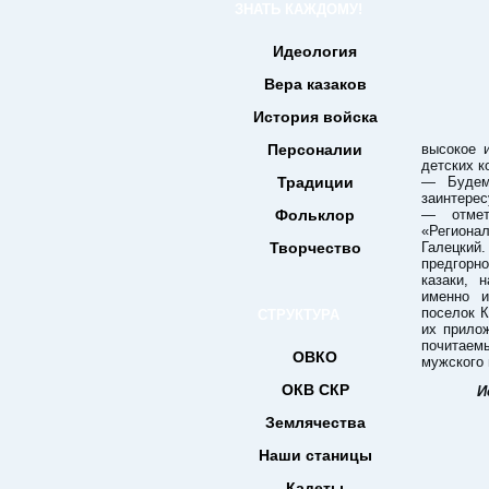
ЗНАТЬ КАЖДОМУ!
Идеология
Вера казаков
История войска
Персоналии
высокое 
детских к
Традиции
— Будем
заинтере
Фольклор
— отмет
«Региона
Творчество
Галецкий
предгорн
казаки, 
именно и
поселок К
СТРУКТУРА
их прилож
почитаем
ОВКО
мужского
ОКВ СКР
И
Землячества
Наши станицы
Кадеты