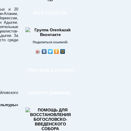
СкР
лых и 20
МЫ В СОЦСЕТЯХ
и-Алании,
ркессии,
и Адыгеи.
ятельные
листов-
дыгеи. За
сто среди
Поделиться ссылкой:
ЭТОТ ДЕНЬ В ИСТОРИИ…
йловского
ОБРАТИТЕ ВНИМАНИЕ
культуры»