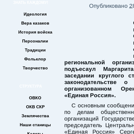
ЗНАТЬ КАЖДОМУ!
Опубликовано
2
Идеология
Вера казаков
История войска
Персоналии
Традиции
Фольклор
региональной орган
Творчество
подъесаул Маргари
заседании круглого 
законодательстве о 
СТРУКТУРА
организованном Оре
«Единая Россия».
ОВКО
С основным сообщени
ОКВ СКР
по делам общественн
Землячества
организаций Государст
председатель Централь
Наши станицы
«Единая Россия» Серг
Кадеты