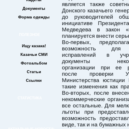
является также советн
Документы
Донского казачьего гене
до руководителей об
Форма одежды
инициативе Президент
Медведева в закон «
ПОЛЕЗНОЕ
планируется внести серь
Во-первых, предполаг
Ищу казака!
возможность для 
исправлений в учре
Казачьи СМИ
документы некомм
Фотоальбом
организации при ее р
Статьи
после проверки Уп
Министерства юстиции 
Ссылки
такие изменения как пр
Во-вторых, после внес
СТАТИСТИКА
некоммерческие организ
все остальные. Для мел
льготы при предоставл
возможность предостав
виде, так и на бумажных 